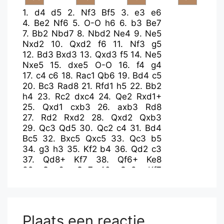
1.
d4
d5
2.
Nf3
Bf5
3.
e3
e6
4.
Be2
Nf6
5.
O-O
h6
6.
b3
Be7
7.
Bb2
Nbd7
8.
Nbd2
Ne4
9.
Ne5
Nxd2
10.
Qxd2
f6
11.
Nf3
g5
12.
Bd3
Bxd3
13.
Qxd3
f5
14.
Ne5
Nxe5
15.
dxe5
O-O
16.
f4
g4
17.
c4
c6
18.
Rac1
Qb6
19.
Bd4
c5
20.
Bc3
Rad8
21.
Rfd1
h5
22.
Bb2
h4
23.
Rc2
dxc4
24.
Qe2
Rxd1+
25.
Qxd1
cxb3
26.
axb3
Rd8
27.
Rd2
Rxd2
28.
Qxd2
Qxb3
29.
Qc3
Qd5
30.
Qc2
c4
31.
Bd4
Bc5
32.
Bxc5
Qxc5
33.
Qc3
b5
34.
g3
h3
35.
Kf2
b4
36.
Qd2
c3
37.
Qd8+
Kf7
38.
Qf6+
Ke8
39.
Qxe6+
Qe7
40.
Qc8+
Kf7
41.
Qxf5+
Ke8
42.
Qc8+
Qd8
43.
Qe6+
Qe7
Plaats een reactie