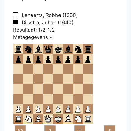
Lenaerts, Robbe (1260)
Dijkstra, Johan (1640)
Resultaat: 1/2-1/2
Klikken
Metagegevens »
om
te
openen.