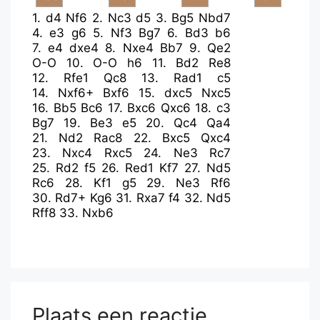
1.
d4
Nf6
2.
Nc3
d5
3.
Bg5
Nbd7
4.
e3
g6
5.
Nf3
Bg7
6.
Bd3
b6
7.
e4
dxe4
8.
Nxe4
Bb7
9.
Qe2
O-O
10.
O-O
h6
11.
Bd2
Re8
12.
Rfe1
Qc8
13.
Rad1
c5
14.
Nxf6+
Bxf6
15.
dxc5
Nxc5
16.
Bb5
Bc6
17.
Bxc6
Qxc6
18.
c3
Bg7
19.
Be3
e5
20.
Qc4
Qa4
21.
Nd2
Rac8
22.
Bxc5
Qxc4
23.
Nxc4
Rxc5
24.
Ne3
Rc7
25.
Rd2
f5
26.
Red1
Kf7
27.
Nd5
Rc6
28.
Kf1
g5
29.
Ne3
Rf6
30.
Rd7+
Kg6
31.
Rxa7
f4
32.
Nd5
Rff8
33.
Nxb6
Plaats een reactie