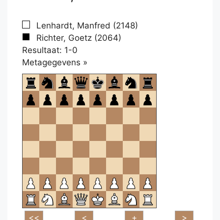
Lenhardt, Manfred (2148)
Richter, Goetz (2064)
Resultaat: 1-0
Klikken
Metagegevens »
om
te
openen.