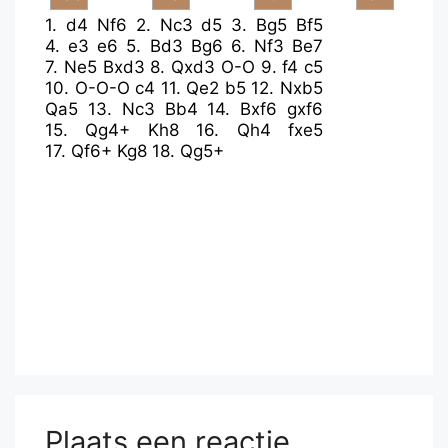
1.
d4
Nf6
2.
Nc3
d5
3.
Bg5
Bf5
4.
e3
e6
5.
Bd3
Bg6
6.
Nf3
Be7
7.
Ne5
Bxd3
8.
Qxd3
O-O
9.
f4
c5
10.
O-O-O
c4
11.
Qe2
b5
12.
Nxb5
Qa5
13.
Nc3
Bb4
14.
Bxf6
gxf6
15.
Qg4+
Kh8
16.
Qh4
fxe5
17.
Qf6+
Kg8
18.
Qg5+
Plaats een reactie