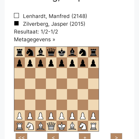
Lenhardt, Manfred (2148)
Zilverberg, Jasper (2015)
Resultaat: 1/2-1/2
Klikken
Metagegevens »
om
te
openen.