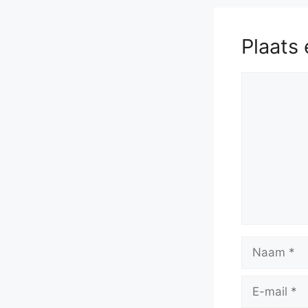
Plaats 
Reactie
Naam
E-
mail