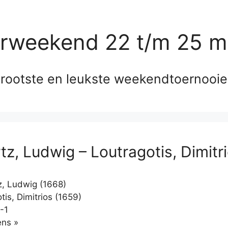
erweekend 22 t/m 25 m
rootste en leukste weekendtoernooi
tz, Ludwig – Loutragotis, Dimitr
, Ludwig (1668)
is, Dimitrios (1659)
-1
Klikken
ns »