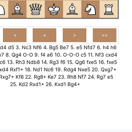
d4
d5
3.
Nc3
Nf6
4.
Bg5
Be7
5.
e5
Nfd7
6.
h4
h6
e7
8.
Qg4
O-O
9.
f4
a6
10.
O-O-O
c5
11.
Nf3
cxd4
c6
13.
Rh3
Ndb8
14.
Rg3
f6
15.
Qg6
fxe5
16.
fxe5
xd4
Rxf1+
18.
Nd1
Nc6
19.
Rdg4
Nxe5
20.
Qxg7+
Rxg7+
Kf8
22.
Rg8+
Ke7
23.
Rh8
Nf7
24.
Rg7
e5
25.
Kd2
Rxd1+
26.
Kxd1
Bg4+