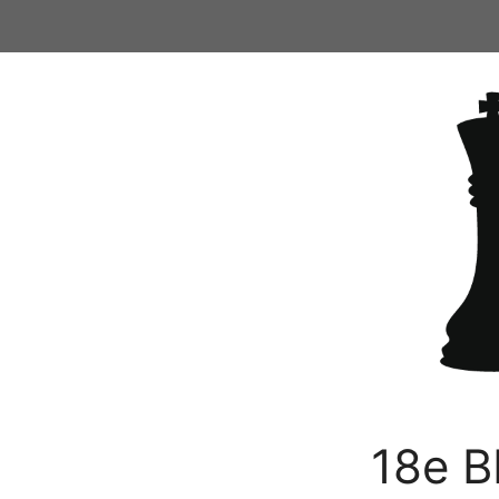
Ga
naar
de
inhoud
18e B