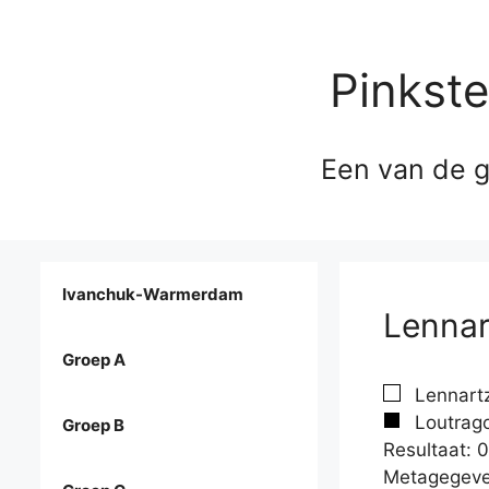
Pinkst
Een van de g
Ivanchuk-Warmerdam
Lennar
Groep A
Lennartz
Loutragot
Groep B
Resultaat: 0
Metagegeve