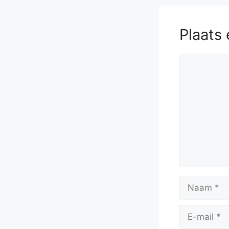
Plaats 
Reactie
Naam
E-
mail