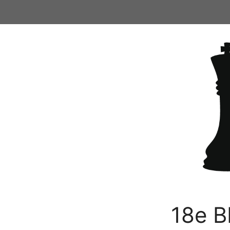
Ga
naar
de
inhoud
18e B