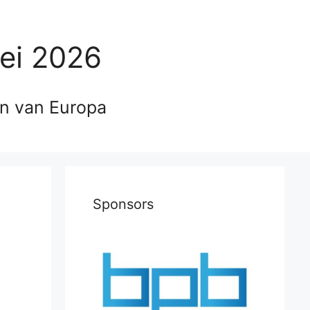
ei 2026
en van Europa
Sponsors