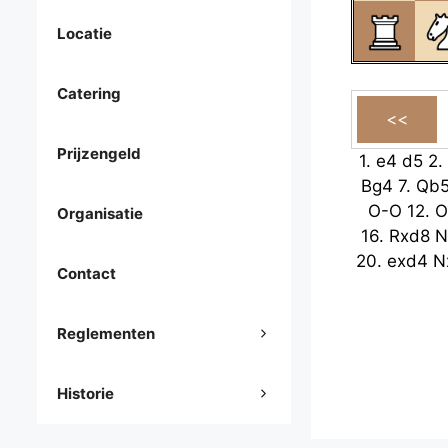
Locatie
Catering
Prijzengeld
1.
e4
d5
2.
Bg4
7.
Qb
O-O
12.
O
Organisatie
16.
Rxd8
N
20.
exd4
N
Contact
Reglementen
Historie