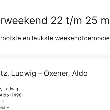
erweekend 22 t/m 25 m
rootste en leukste weekendtoernooi
tz, Ludwig – Oxener, Aldo
, Ludwig
Aldo (1498)
-1
Klikken
ns »