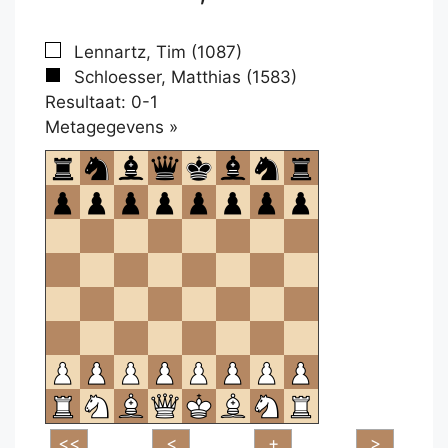
Lennartz, Tim (1087)
Schloesser, Matthias (1583)
Resultaat: 0-1
Klikken
Metagegevens »
om
te
openen.