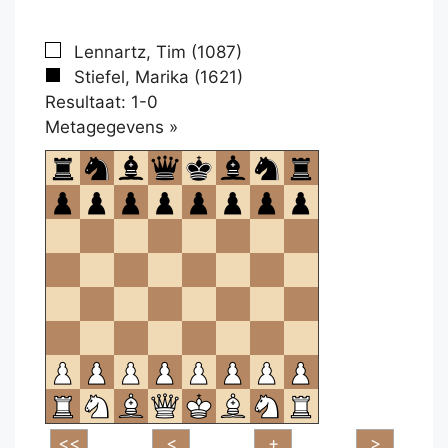
Lennartz, Tim (1087)
Stiefel, Marika (1621)
Resultaat: 1-0
Klikken
Metagegevens »
om
te
openen.