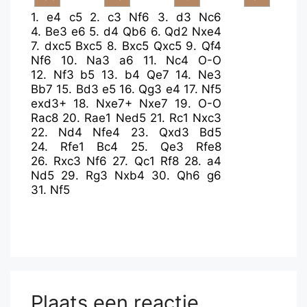
1.
e4
c5
2.
c3
Nf6
3.
d3
Nc6
4.
Be3
e6
5.
d4
Qb6
6.
Qd2
Nxe4
7.
dxc5
Bxc5
8.
Bxc5
Qxc5
9.
Qf4
Nf6
10.
Na3
a6
11.
Nc4
O-O
12.
Nf3
b5
13.
b4
Qe7
14.
Ne3
Bb7
15.
Bd3
e5
16.
Qg3
e4
17.
Nf5
exd3+
18.
Nxe7+
Nxe7
19.
O-O
Rac8
20.
Rae1
Ned5
21.
Rc1
Nxc3
22.
Nd4
Nfe4
23.
Qxd3
Bd5
24.
Rfe1
Bc4
25.
Qe3
Rfe8
26.
Rxc3
Nf6
27.
Qc1
Rf8
28.
a4
Nd5
29.
Rg3
Nxb4
30.
Qh6
g6
31.
Nf5
Plaats een reactie