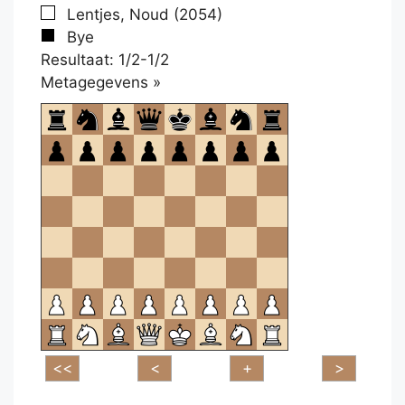
Lentjes, Noud (2054)
Bye
Resultaat: 1/2-1/2
Klikken
Metagegevens »
om
te
openen.