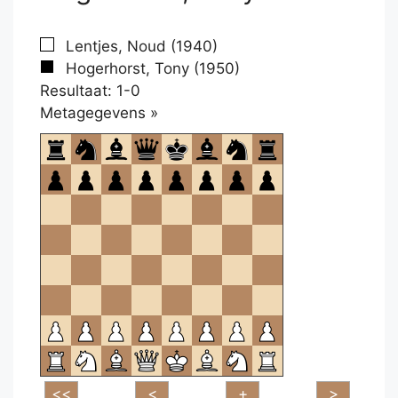
Lentjes, Noud (1940)
Hogerhorst, Tony (1950)
Resultaat: 1-0
Klikken
Metagegevens »
om
te
openen.