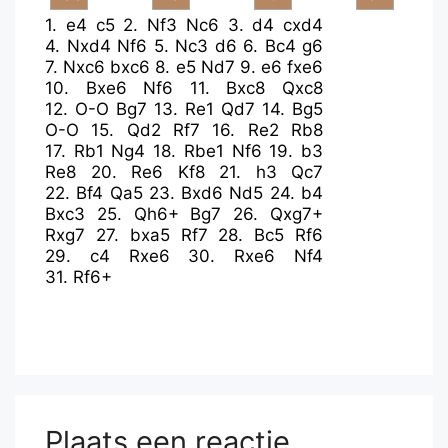
1.
e4
c5
2.
Nf3
Nc6
3.
d4
cxd4
4.
Nxd4
Nf6
5.
Nc3
d6
6.
Bc4
g6
7.
Nxc6
bxc6
8.
e5
Nd7
9.
e6
fxe6
10.
Bxe6
Nf6
11.
Bxc8
Qxc8
12.
O-O
Bg7
13.
Re1
Qd7
14.
Bg5
O-O
15.
Qd2
Rf7
16.
Re2
Rb8
17.
Rb1
Ng4
18.
Rbe1
Nf6
19.
b3
Re8
20.
Re6
Kf8
21.
h3
Qc7
22.
Bf4
Qa5
23.
Bxd6
Nd5
24.
b4
Bxc3
25.
Qh6+
Bg7
26.
Qxg7+
Rxg7
27.
bxa5
Rf7
28.
Bc5
Rf6
29.
c4
Rxe6
30.
Rxe6
Nf4
31.
Rf6+
Plaats een reactie