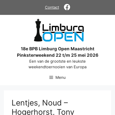
Ga
Contact
naar
de
inhoud
18e BPB Limburg Open Maastricht
Pinksterweekend 22 t/m 25 mei 2026
Een van de grootste en leukste
weekendtoernooien van Europa
Menu
Lentjes, Noud –
Hogerhorst, Tony