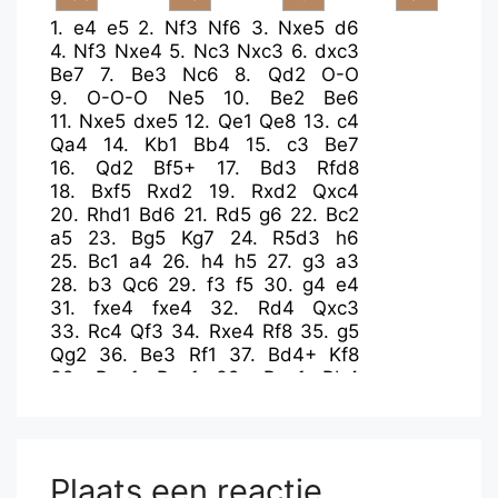
1.
e4
e5
2.
Nf3
Nf6
3.
Nxe5
d6
4.
Nf3
Nxe4
5.
Nc3
Nxc3
6.
dxc3
Be7
7.
Be3
Nc6
8.
Qd2
O-O
9.
O-O-O
Ne5
10.
Be2
Be6
11.
Nxe5
dxe5
12.
Qe1
Qe8
13.
c4
Qa4
14.
Kb1
Bb4
15.
c3
Be7
16.
Qd2
Bf5+
17.
Bd3
Rfd8
18.
Bxf5
Rxd2
19.
Rxd2
Qxc4
20.
Rhd1
Bd6
21.
Rd5
g6
22.
Bc2
a5
23.
Bg5
Kg7
24.
R5d3
h6
25.
Bc1
a4
26.
h4
h5
27.
g3
a3
28.
b3
Qc6
29.
f3
f5
30.
g4
e4
31.
fxe4
fxe4
32.
Rd4
Qxc3
33.
Rc4
Qf3
34.
Rxe4
Rf8
35.
g5
Qg2
36.
Be3
Rf1
37.
Bd4+
Kf8
38.
Ree1
Rxe1
39.
Rxe1
Bb4
40.
Be4
Qh3
41.
Rh1
Qe6
42.
Rf1+
Ke8
43.
Bc2
Be7
44.
Rd1
b5
45.
Bc3
Kf7
46.
Rf1+
Kg8
47.
b4
Kh7
48.
Bb3
Qe4+
49.
Ka1
Qb7
Plaats een reactie
50.
Rf7+
Kg8
51.
Rg7+