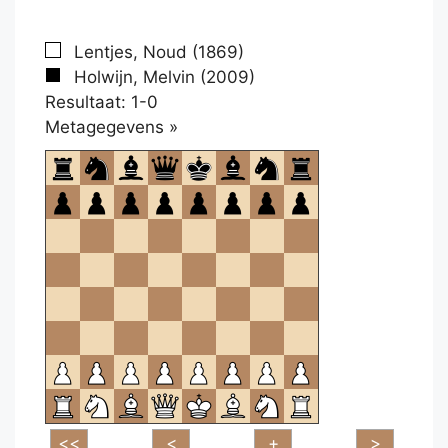
Lentjes, Noud (1869)
Holwijn, Melvin (2009)
Resultaat: 1-0
Klikken
Metagegevens »
om
te
openen.