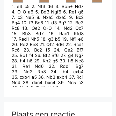
1.
e4
c5
2.
Nf3
d6
3.
Bb5+
Nd7
4.
O-O
a6
5.
Bd3
Ngf6
6.
Re1
g6
7.
c3
Ne5
8.
Nxe5
dxe5
9.
Bc2
Bg4
10.
f3
Be6
11.
d3
Bg7
12.
Be3
Rc8
13.
Qe2
O-O
14.
Nd2
Qc7
15.
Bb3
Bd7
16.
Rac1
Rfd8
17.
Red1
Nh5
18.
g3
b5
19.
Nf1
e6
20.
Rd2
Be8
21.
Qf2
Rd6
22.
Rcd1
Rc6
23.
Bc2
f5
24.
Qe2
Bf7
25.
Bb1
f4
26.
Bf2
Bf6
27.
g4
Ng7
28.
h4
h6
29.
Kh2
g5
30.
h5
Ne8
31.
Re1
Nd6
32.
Rdd1
Bg7
33.
Nd2
Rb8
34.
b4
cxb4
35.
cxb4
a5
36.
Nb3
axb4
37.
Rc1
Nc4
38.
dxc4
bxc4
39.
Nc5
c3
40.
Na6
Qb7
41.
Nxb8
Plaats een reactie