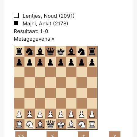
Lentjes, Noud (2091)
Majhi, Ankit (2178)
Resultaat: 1-0
Klikken
Metagegevens »
om
te
openen.