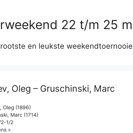
erweekend 22 t/m 25 m
rootste en leukste weekendtoernooi
ev, Oleg – Gruschinski, Marc
, Oleg (1896)
ski, Marc (1714)
/2-1/2
Klikken
ns »