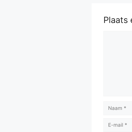
Plaats 
Reactie
Naam
E-
mail