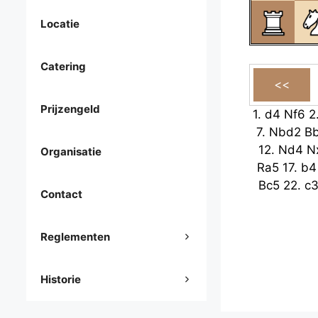
Locatie
Catering
Prijzengeld
1.
d4
Nf6
2
7.
Nbd2
B
12.
Nd4
N
Organisatie
Ra5
17.
b4
Bc5
22.
c
Contact
Reglementen
Historie