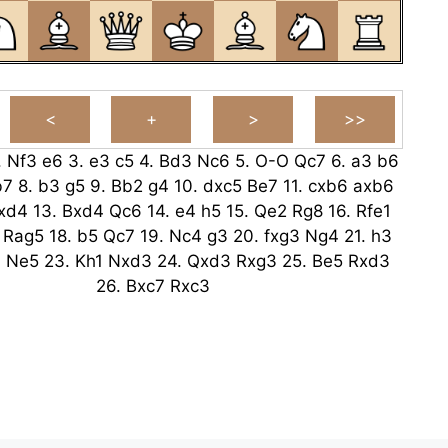
.
Nf3
e6
3.
e3
c5
4.
Bd3
Nc6
5.
O-O
Qc7
6.
a3
b6
b7
8.
b3
g5
9.
Bb2
g4
10.
dxc5
Be7
11.
cxb6
axb6
xd4
13.
Bxd4
Qc6
14.
e4
h5
15.
Qe2
Rg8
16.
Rfe1
Rag5
18.
b5
Qc7
19.
Nc4
g3
20.
fxg3
Ng4
21.
h3
3
Ne5
23.
Kh1
Nxd3
24.
Qxd3
Rxg3
25.
Be5
Rxd3
26.
Bxc7
Rxc3