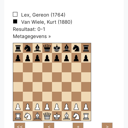
Lex, Gereon (1764)
Van Wiele, Kurt (1880)
Resultaat: 0-1
Klikken
Metagegevens »
om
te
openen.