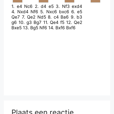
1.
e4
Nc6
2.
d4
e5
3.
Nf3
exd4
4.
Nxd4
Nf6
5.
Nxc6
bxc6
6.
e5
Qe7
7.
Qe2
Nd5
8.
c4
Ba6
9.
b3
g6
10.
g3
Bg7
11.
Qe4
f5
12.
Qe2
Bxe5
13.
Bg5
Nf6
14.
Bxf6
Bxf6
Plaats een reactie