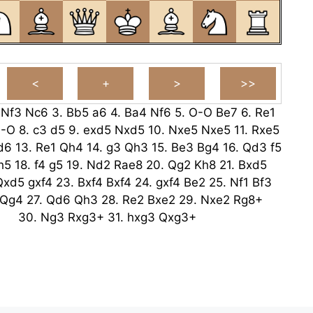
.
Nf3
Nc6
3.
Bb5
a6
4.
Ba4
Nf6
5.
O-O
Be7
6.
Re1
-O
8.
c3
d5
9.
exd5
Nxd5
10.
Nxe5
Nxe5
11.
Rxe5
d6
13.
Re1
Qh4
14.
g3
Qh3
15.
Be3
Bg4
16.
Qd3
f5
h5
18.
f4
g5
19.
Nd2
Rae8
20.
Qg2
Kh8
21.
Bxd5
Qxd5
gxf4
23.
Bxf4
Bxf4
24.
gxf4
Be2
25.
Nf1
Bf3
Qg4
27.
Qd6
Qh3
28.
Re2
Bxe2
29.
Nxe2
Rg8+
30.
Ng3
Rxg3+
31.
hxg3
Qxg3+