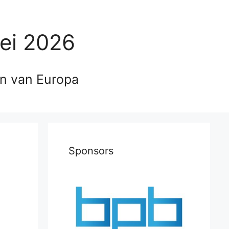
ei 2026
en van Europa
Sponsors