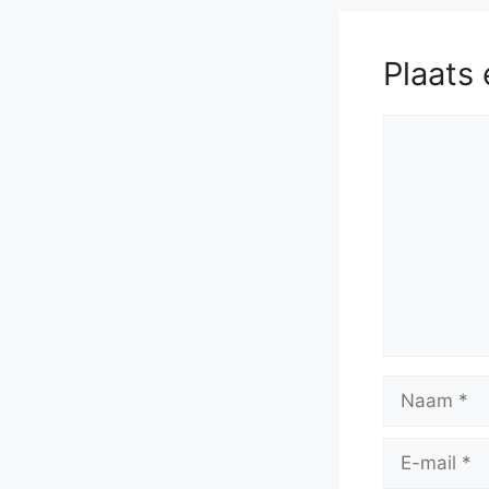
Plaats 
Reactie
Naam
E-
mail