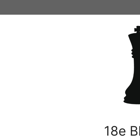
Ga
naar
de
inhoud
18e B