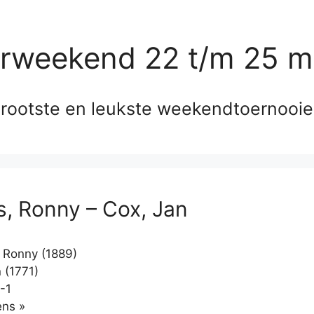
erweekend 22 t/m 25 m
rootste en leukste weekendtoernooi
s, Ronny – Cox, Jan
 Ronny (1889)
 (1771)
-1
Klikken
ns »