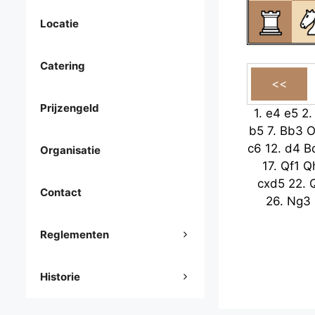
Locatie
Catering
Prijzengeld
1.
e4
e5
2
b5
7.
Bb3
O
c6
12.
d4
B
Organisatie
17.
Qf1
Q
cxd5
22.
Contact
26.
Ng3
Reglementen
Historie