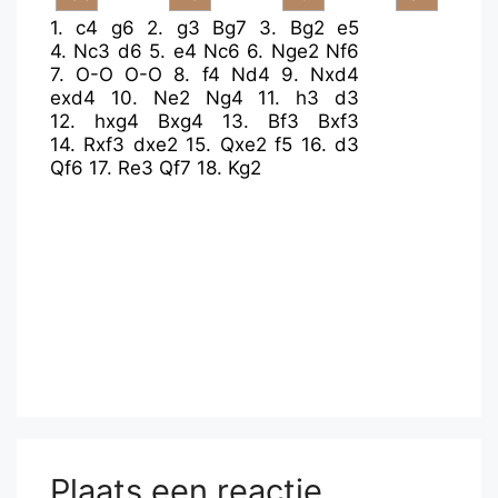
1.
c4
g6
2.
g3
Bg7
3.
Bg2
e5
4.
Nc3
d6
5.
e4
Nc6
6.
Nge2
Nf6
7.
O-O
O-O
8.
f4
Nd4
9.
Nxd4
exd4
10.
Ne2
Ng4
11.
h3
d3
12.
hxg4
Bxg4
13.
Bf3
Bxf3
14.
Rxf3
dxe2
15.
Qxe2
f5
16.
d3
Qf6
17.
Re3
Qf7
18.
Kg2
Plaats een reactie