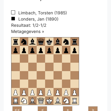
Limbach, Torsten (1985)
Londers, Jan (1890)
Resultaat: 1/2-1/2
Klikken
Metagegevens »
om
te
openen.