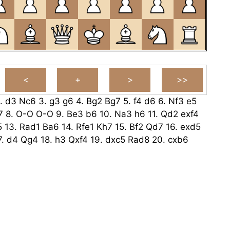
.
d3
Nc6
3.
g3
g6
4.
Bg2
Bg7
5.
f4
d6
6.
Nf3
e5
7
8.
O-O
O-O
9.
Be3
b6
10.
Na3
h6
11.
Qd2
exf4
5
13.
Rad1
Ba6
14.
Rfe1
Kh7
15.
Bf2
Qd7
16.
exd5
7.
d4
Qg4
18.
h3
Qxf4
19.
dxc5
Rad8
20.
cxb6