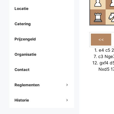
Locatie
Catering
Prijzengeld
1.
e4
c5
2
Organisatie
7.
c3
Nge
12.
gxf4
d
Nxd5
1
Contact
Reglementen
Historie