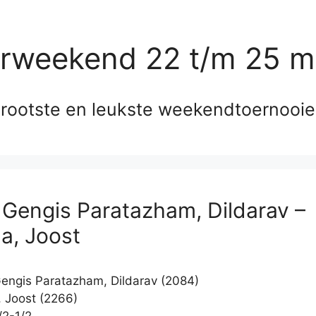
erweekend 22 t/m 25 m
rootste en leukste weekendtoernooi
 Gengis Paratazham, Dildarav –
ga, Joost
engis Paratazham, Dildarav (2084)
, Joost (2266)