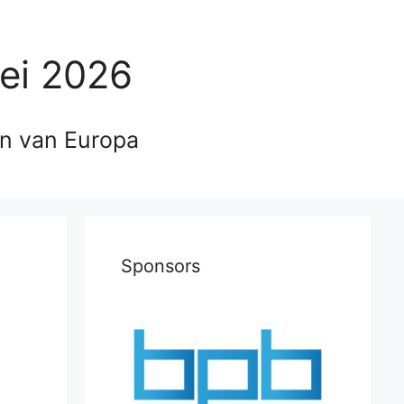
ei 2026
en van Europa
Sponsors