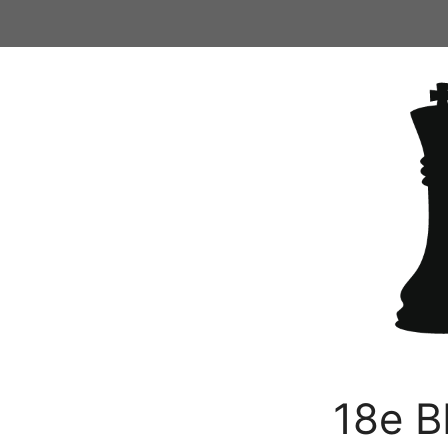
Ga
naar
de
inhoud
18e B