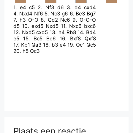
1.
e4
c5
2.
Nf3
d6
3.
d4
cxd4
4.
Nxd4
Nf6
5.
Nc3
g6
6.
Be3
Bg7
7.
h3
O-O
8.
Qd2
Nc6
9.
O-O-O
d5
10.
exd5
Nxd5
11.
Nxc6
bxc6
12.
Nxd5
cxd5
13.
h4
Rb8
14.
Bd4
e5
15.
Bc5
Be6
16.
Bxf8
Qxf8
17.
Kb1
Qa3
18.
b3
e4
19.
Qc1
Qc5
20.
h5
Qc3
Plaats een reactie