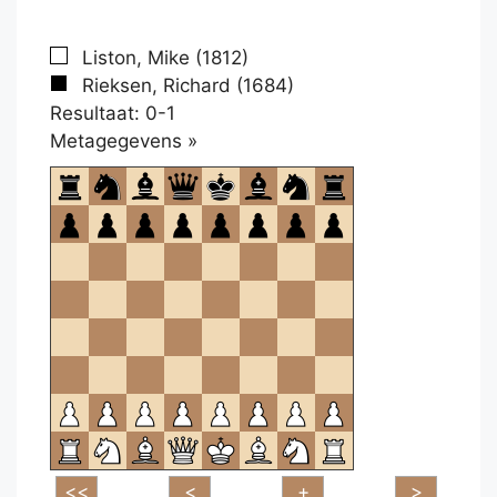
Liston, Mike (1812)
Rieksen, Richard (1684)
Resultaat: 0-1
Klikken
Metagegevens »
om
te
openen.