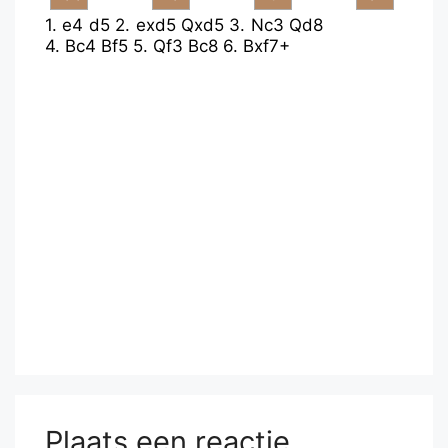
1.
e4
d5
2.
exd5
Qxd5
3.
Nc3
Qd8
4.
Bc4
Bf5
5.
Qf3
Bc8
6.
Bxf7+
Plaats een reactie