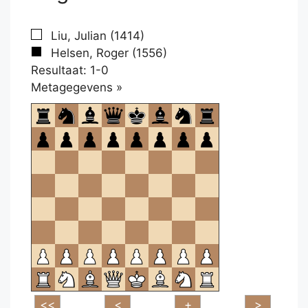
Liu, Julian (1414)
Helsen, Roger (1556)
Resultaat: 1-0
Klikken
Metagegevens »
om
te
openen.