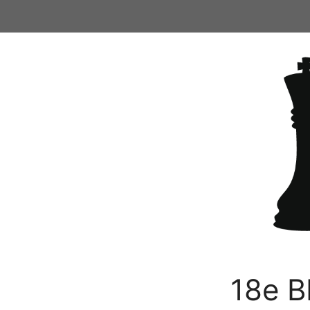
Ga
naar
de
inhoud
18e B