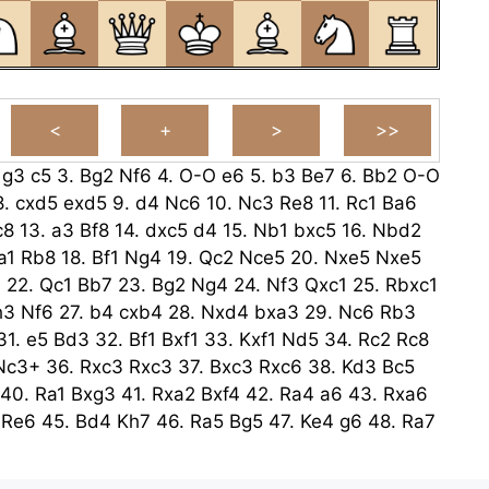
.
g3
c5
3.
Bg2
Nf6
4.
O-O
e6
5.
b3
Be7
6.
Bb2
O-O
8.
cxd5
exd5
9.
d4
Nc6
10.
Nc3
Re8
11.
Rc1
Ba6
c8
13.
a3
Bf8
14.
dxc5
d4
15.
Nb1
bxc5
16.
Nbd2
a1
Rb8
18.
Bf1
Ng4
19.
Qc2
Nce5
20.
Nxe5
Nxe5
6
22.
Qc1
Bb7
23.
Bg2
Ng4
24.
Nf3
Qxc1
25.
Rbxc1
h3
Nf6
27.
b4
cxb4
28.
Nxd4
bxa3
29.
Nc6
Rb3
31.
e5
Bd3
32.
Bf1
Bxf1
33.
Kxf1
Nd5
34.
Rc2
Rc8
Nc3+
36.
Rxc3
Rxc3
37.
Bxc3
Rxc6
38.
Kd3
Bc5
40.
Ra1
Bxg3
41.
Rxa2
Bxf4
42.
Ra4
a6
43.
Rxa6
Re6
45.
Bd4
Kh7
46.
Ra5
Bg5
47.
Ke4
g6
48.
Ra7
Rb7
Be7
50.
Rb8
Ba3
51.
Rb7
Be7
52.
Ra7
Bg5
5
54.
Ra7
Be7
55.
Rb7
Kg8
56.
Rb8+
Kg7
57.
Rb7