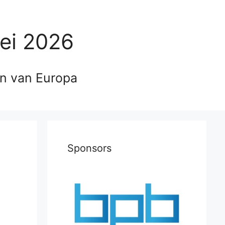
ei 2026
en van Europa
Sponsors