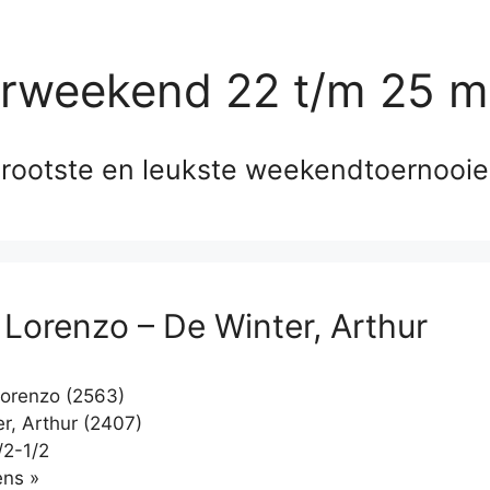
erweekend 22 t/m 25 m
rootste en leukste weekendtoernooi
, Lorenzo – De Winter, Arthur
Lorenzo (2563)
r, Arthur (2407)
/2-1/2
Klikken
ns »