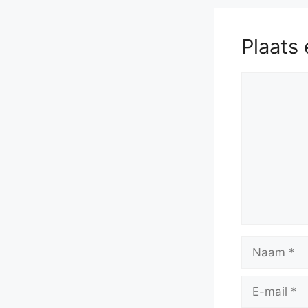
Plaats 
Reactie
Naam
E-
mail