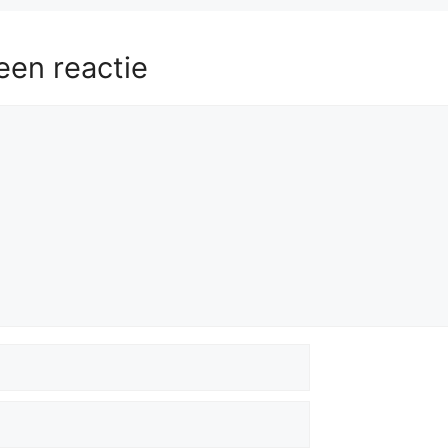
Kh6
58.
Be3+
Kg7
59.
Bd4
een reactie