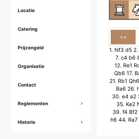
Locatie
Catering
Prijzengeld
1.
Nf3
d5
2
7.
c4
b6
12.
Re1
R
Organisatie
Qb6
17.
B
21.
Rb1
Qh
Contact
Ba6
26.
30.
e4
a2
Reglementen
35.
Ke2
39.
f4
Bf2
h6
44.
Ra7
Historie
Kg7
49.
53.
Rb7
h