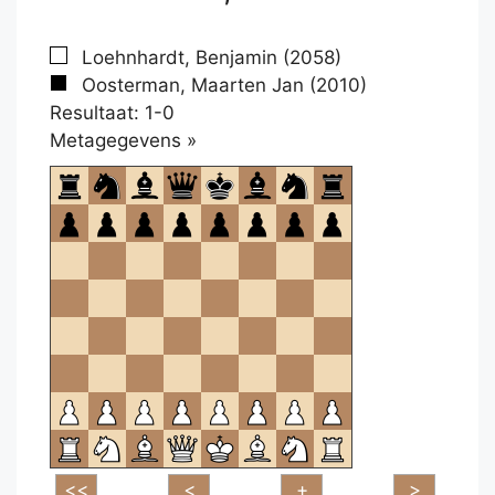
Loehnhardt, Benjamin (2058)
Oosterman, Maarten Jan (2010)
Resultaat: 1-0
Klikken
Metagegevens »
om
te
openen.