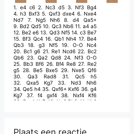
1.
e4
c6
2.
Nc3
d5
3.
Nf3
Bg4
4.
h3
Bxf3
5.
Qxf3
dxe4
6.
Nxe4
Nd7
7.
Ng5
Nh6
8.
d4
Qa5+
9.
Bd2
Qd5
10.
Qc3
Nb6
11.
a4
a5
12.
Be2
e6
13.
Qd3
Nf5
14.
c3
Be7
15.
Bf3
Qc4
16.
Qb1
Nh4
17.
Be4
Qb3
18.
g3
Nf5
19.
O-O
Nc4
20.
Bc1
g6
21.
Re1
Ncd6
22.
Bc2
Qb6
23.
Qa2
Qd8
24.
Nf3
O-O
25.
Bb3
Bf6
26.
Bf4
Re8
27.
Re2
g5
28.
Be5
Bxe5
29.
Nxe5
Qf6
30.
Qa3
Rad8
31.
Qc5
h5
32.
Qxa5
Kg7
33.
Nd3
Nh6
34.
Qe5
h4
35.
Qxf6+
Kxf6
36.
g4
Kg7
37.
f4
gxf4
38.
Nxf4
Kf6
39.
Rae1
Ke7
40.
Ng2
Rh8
41.
Kh2
Rdg8
42.
Nf4
Rg7
43.
c4
Kd7
44.
d5
cxd5
45.
cxd5
exd5
46.
Re7+
Kc6
47.
Bxd5+
Kc5
48.
Rc1+
Kd4
49.
Rd1+
Kc5
Plaats een reactie
50.
Rc7+
Kb6
51.
Rd7
Kc5