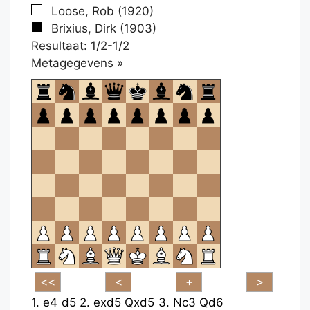
Loose, Rob (1920)
Brixius, Dirk (1903)
Resultaat: 1/2-1/2
Klikken
Metagegevens »
om
te
openen.
1.
e4
d5
2.
exd5
Qxd5
3.
Nc3
Qd6