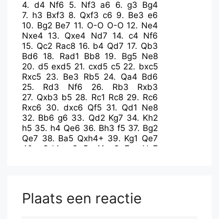
4.
d4
Nf6
5.
Nf3
a6
6.
g3
Bg4
7.
h3
Bxf3
8.
Qxf3
c6
9.
Be3
e6
10.
Bg2
Be7
11.
O-O
O-O
12.
Ne4
Nxe4
13.
Qxe4
Nd7
14.
c4
Nf6
15.
Qc2
Rac8
16.
b4
Qd7
17.
Qb3
Bd6
18.
Rad1
Bb8
19.
Bg5
Ne8
20.
d5
exd5
21.
cxd5
c5
22.
bxc5
Rxc5
23.
Be3
Rb5
24.
Qa4
Bd6
25.
Rd3
Nf6
26.
Rb3
Rxb3
27.
Qxb3
b5
28.
Rc1
Rc8
29.
Rc6
Rxc6
30.
dxc6
Qf5
31.
Qd1
Ne8
32.
Bb6
g6
33.
Qd2
Kg7
34.
Kh2
h5
35.
h4
Qe6
36.
Bh3
f5
37.
Bg2
Qe7
38.
Ba5
Qxh4+
39.
Kg1
Qe7
40.
Qd4+
Qe5
41.
Qa7+
Nc7
42.
Bxc7
Bxc7
43.
Qxa6
b4
44.
Qd3
Qd6
Plaats een reactie