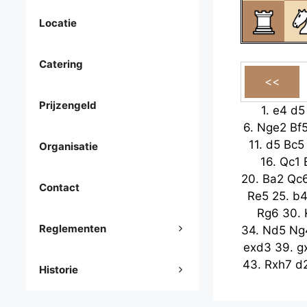
Locatie
Catering
Prijzengeld
1.
e4
d5
6.
Nge2
Bf
11.
d5
Bc5
Organisatie
16.
Qc1
20.
Ba2
Qc
Contact
Re5
25.
b
Rg6
30.
Reglementen
34.
Nd5
Ng
exd3
39.
g
43.
Rxh7
d
Historie
Nxc4
48