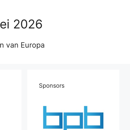
ei 2026
en van Europa
Sponsors