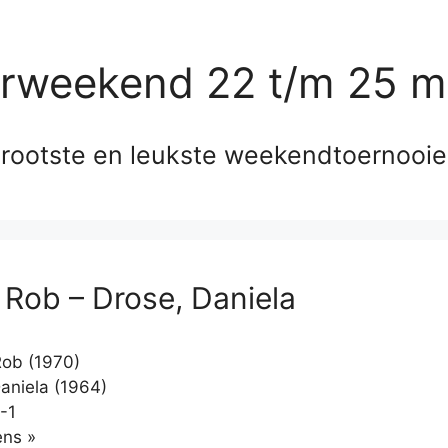
erweekend 22 t/m 25 m
rootste en leukste weekendtoernooi
 Rob – Drose, Daniela
ob (1970)
aniela (1964)
-1
Klikken
ns »