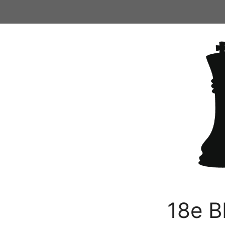
Ga
naar
de
inhoud
18e B