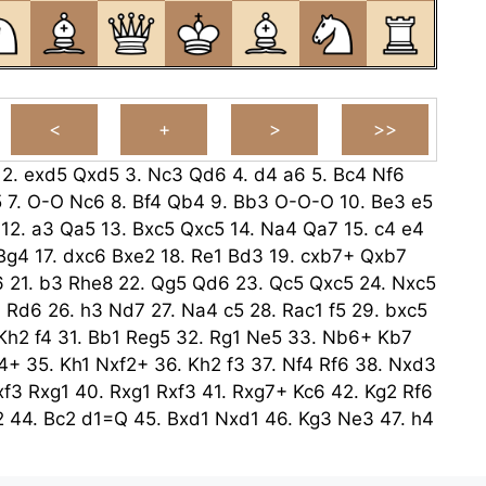
2.
exd5
Qxd5
3.
Nc3
Qd6
4.
d4
a6
5.
Bc4
Nf6
5
7.
O-O
Nc6
8.
Bf4
Qb4
9.
Bb3
O-O-O
10.
Be3
e5
12.
a3
Qa5
13.
Bxc5
Qxc5
14.
Na4
Qa7
15.
c4
e4
Bg4
17.
dxc6
Bxe2
18.
Re1
Bd3
19.
cxb7+
Qxb7
6
21.
b3
Rhe8
22.
Qg5
Qd6
23.
Qc5
Qxc5
24.
Nxc5
4
Rd6
26.
h3
Nd7
27.
Na4
c5
28.
Rac1
f5
29.
bxc5
Kh2
f4
31.
Bb1
Reg5
32.
Rg1
Ne5
33.
Nb6+
Kb7
4+
35.
Kh1
Nxf2+
36.
Kh2
f3
37.
Nf4
Rf6
38.
Nxd3
xf3
Rxg1
40.
Rxg1
Rxf3
41.
Rxg7+
Kc6
42.
Kg2
Rf6
2
44.
Bc2
d1=Q
45.
Bxd1
Nxd1
46.
Kg3
Ne3
47.
h4
.
h5
Ne5
49.
Re7
Nf7
50.
Kg4
Kxc5
51.
h6
Nxh6+
52.
Kg5
Rd6
53.
Rh7
Kc4