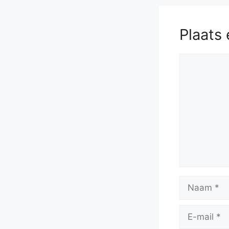
Plaats 
Reactie
Naam
E-
mail