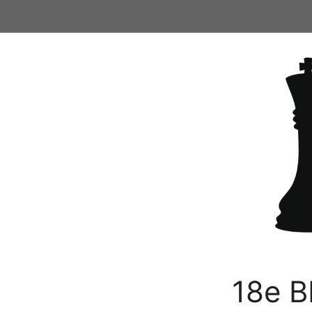
Ga
naar
de
inhoud
18e B