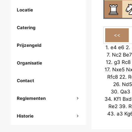
Locatie
Catering
Prijzengeld
1.
e4
e6
2.
7.
Nc2
Be7
12.
g3
Rc8
Organisatie
17.
Nxe5
N
Rfc8
22.
R
Contact
26.
Nd5
30.
Qa3
Reglementen
34.
Kf1
Bxd
Re2
39.
R
43.
a3
Kg
Historie