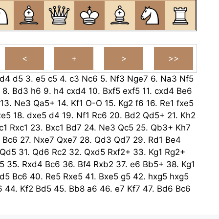
d4
d5
3.
e5
c5
4.
c3
Nc6
5.
Nf3
Nge7
6.
Na3
Nf5
8.
Bd3
h6
9.
h4
cxd4
10.
Bxf5
exf5
11.
cxd4
Be6
13.
Ne3
Qa5+
14.
Kf1
O-O
15.
Kg2
f6
16.
Re1
fxe5
xe5
18.
dxe5
d4
19.
Nf1
Rc6
20.
Bd2
Qd5+
21.
Kh2
c1
Rxc1
23.
Bxc1
Bd7
24.
Ne3
Qc5
25.
Qb3+
Kh7
Bc6
27.
Nxe7
Qxe7
28.
Qd3
Qd7
29.
Rd1
Be4
Qd5
31.
Qd6
Rc2
32.
Qxd5
Rxf2+
33.
Kg1
Rg2+
5
35.
Rxd4
Bc6
36.
Bf4
Rxb2
37.
e6
Bb5+
38.
Kg1
d5
Bc6
40.
Re5
Rxe5
41.
Bxe5
g5
42.
hxg5
hxg5
6
44.
Kf2
Bd5
45.
Bb8
a6
46.
e7
Kf7
47.
Bd6
Bc6
48.
Ke3
Ke6
49.
Bc5
Kd5
50.
Bb6