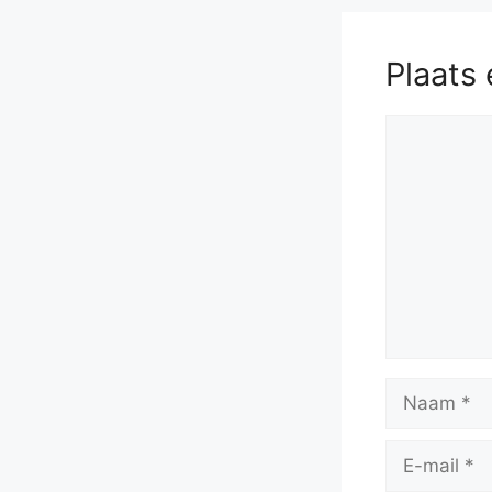
Plaats 
Reactie
Naam
E-
mail