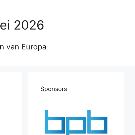
ei 2026
en van Europa
Sponsors