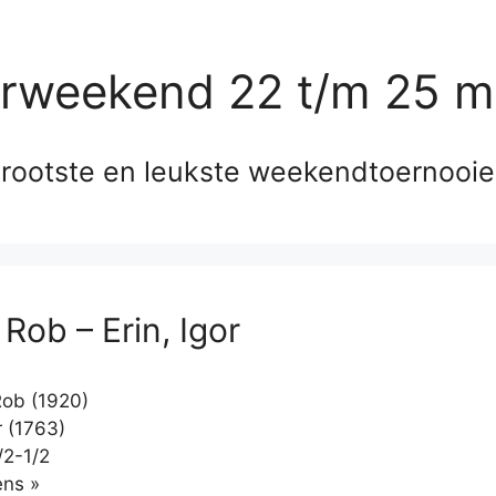
erweekend 22 t/m 25 m
rootste en leukste weekendtoernooi
Rob – Erin, Igor
ob (1920)
r (1763)
/2-1/2
Klikken
ns »