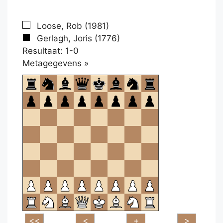
Loose, Rob (1981)
Gerlagh, Joris (1776)
Resultaat: 1-0
Klikken
Metagegevens »
om
te
openen.