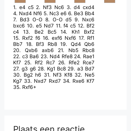
1.
e4
c5
2.
Nf3
Nc6
3.
d4
cxd4
4.
Nxd4
Nf6
5.
Nc3
e6
6.
Be3
Bb4
7.
Bd3
O-O
8.
O-O
d5
9.
Nxc6
bxc6
10.
e5
Nd7
11.
f4
c5
12.
Bf2
c4
13.
Be2
Bc5
14.
Kh1
Bxf2
15.
Rxf2
f6
16.
exf6
Nxf6
17.
Rf1
Bb7
18.
Bf3
Rb8
19.
Qd4
Qb6
20.
Qxb6
axb6
21.
Nb5
Rbc8
22.
c3
Ba6
23.
Nd4
Rfe8
24.
Rae1
Kf7
25.
Rf2
Rc7
26.
Rfe2
Rce7
27.
g3
g6
28.
Kg1
Bc8
29.
a3
Bd7
30.
Bg2
h6
31.
Nf3
Kf8
32.
Ne5
Kg7
33.
Nxd7
Rxd7
34.
Rxe6
Kf7
35.
Rxf6+
Plaats een reactie