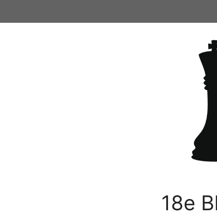
Ga
naar
de
inhoud
18e B