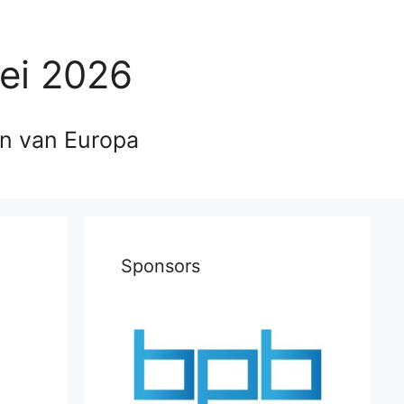
ei 2026
en van Europa
Sponsors