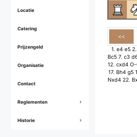
Locatie
Catering
Prijzengeld
1.
e4
e5
2
Bc5
7.
c3
d
12.
cxd4
O-
Organisatie
17.
Bh4
g5
Nxd4
22.
B
Contact
Reglementen
Historie