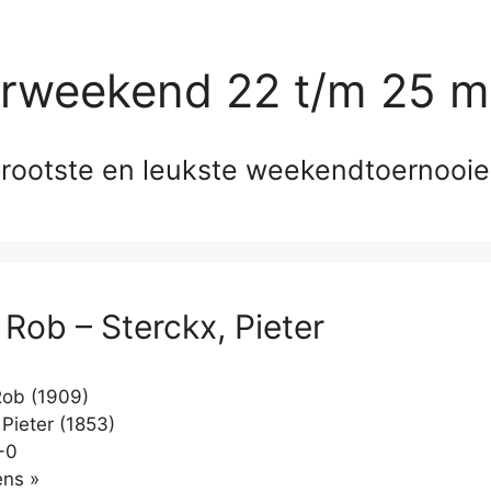
erweekend 22 t/m 25 m
rootste en leukste weekendtoernooi
 Rob – Sterckx, Pieter
ob (1909)
Pieter (1853)
-0
Klikken
ns »