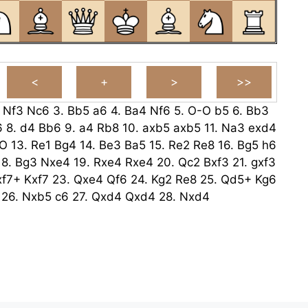
.
Nf3
Nc6
3.
Bb5
a6
4.
Ba4
Nf6
5.
O-O
b5
6.
Bb3
6
8.
d4
Bb6
9.
a4
Rb8
10.
axb5
axb5
11.
Na3
exd4
O
13.
Re1
Bg4
14.
Be3
Ba5
15.
Re2
Re8
16.
Bg5
h6
18.
Bg3
Nxe4
19.
Rxe4
Rxe4
20.
Qc2
Bxf3
21.
gxf3
xf7+
Kxf7
23.
Qxe4
Qf6
24.
Kg2
Re8
25.
Qd5+
Kg6
26.
Nxb5
c6
27.
Qxd4
Qxd4
28.
Nxd4