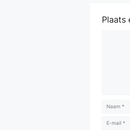
Plaats 
Reactie
Naam
E-
mail