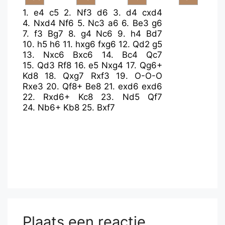
1.
e4
c5
2.
Nf3
d6
3.
d4
cxd4
4.
Nxd4
Nf6
5.
Nc3
a6
6.
Be3
g6
7.
f3
Bg7
8.
g4
Nc6
9.
h4
Bd7
10.
h5
h6
11.
hxg6
fxg6
12.
Qd2
g5
13.
Nxc6
Bxc6
14.
Bc4
Qc7
15.
Qd3
Rf8
16.
e5
Nxg4
17.
Qg6+
Kd8
18.
Qxg7
Rxf3
19.
O-O-O
Rxe3
20.
Qf8+
Be8
21.
exd6
exd6
22.
Rxd6+
Kc8
23.
Nd5
Qf7
24.
Nb6+
Kb8
25.
Bxf7
Plaats een reactie