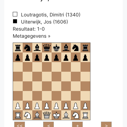
Loutragotis, Dimitri (1340)
Uiterwijk, Jos (1606)
Resultaat: 1-0
Klikken
Metagegevens »
om
te
openen.