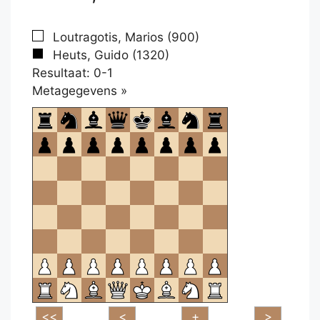
Loutragotis, Marios (900)
Heuts, Guido (1320)
Resultaat: 0-1
Klikken
Metagegevens »
om
te
openen.