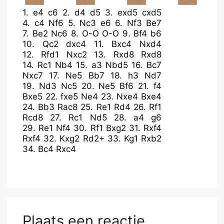
1.
e4
c6
2.
d4
d5
3.
exd5
cxd5
4.
c4
Nf6
5.
Nc3
e6
6.
Nf3
Be7
7.
Be2
Nc6
8.
O-O
O-O
9.
Bf4
b6
10.
Qc2
dxc4
11.
Bxc4
Nxd4
12.
Rfd1
Nxc2
13.
Rxd8
Rxd8
14.
Rc1
Nb4
15.
a3
Nbd5
16.
Bc7
Nxc7
17.
Ne5
Bb7
18.
h3
Nd7
19.
Nd3
Nc5
20.
Ne5
Bf6
21.
f4
Bxe5
22.
fxe5
Ne4
23.
Nxe4
Bxe4
24.
Bb3
Rac8
25.
Re1
Rd4
26.
Rf1
Rcd8
27.
Rc1
Nd5
28.
a4
g6
29.
Re1
Nf4
30.
Rf1
Bxg2
31.
Rxf4
Rxf4
32.
Kxg2
Rd2+
33.
Kg1
Rxb2
34.
Bc4
Rxc4
Plaats een reactie