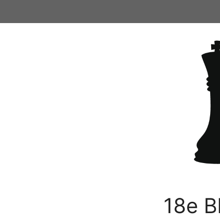
Ga
naar
de
inhoud
18e B