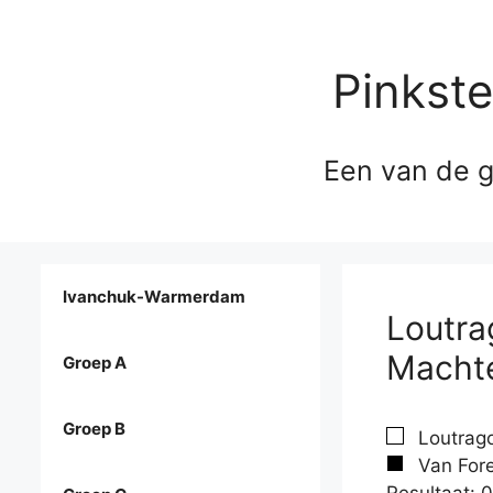
Pinkst
Een van de g
Ivanchuk-Warmerdam
Loutra
Macht
Groep A
Groep B
Loutrago
Van Fore