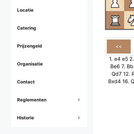
Locatie
Catering
Prijzengeld
1.
e4
e5
2
Organisatie
Be6
7.
Bb
Qd7
12.
Bxd4
16.
Q
Contact
Reglementen
Historie