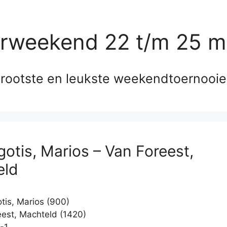
erweekend 22 t/m 25 m
rootste en leukste weekendtoernooi
gotis, Marios – Van Foreest,
eld
tis, Marios (900)
est, Machteld (1420)