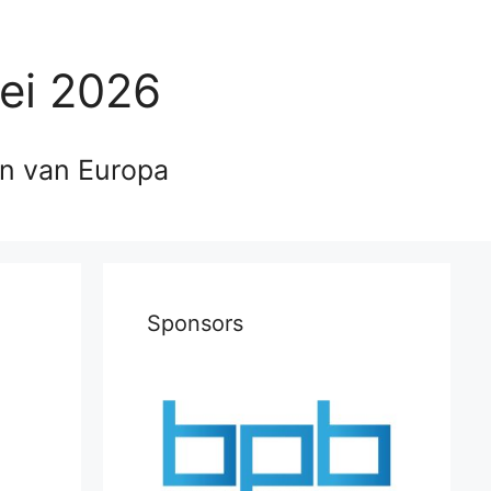
ei 2026
en van Europa
Sponsors