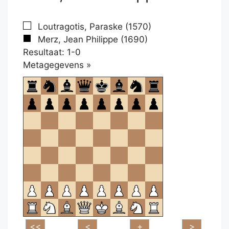
Loutragotis, Paraske (1570)
Merz, Jean Philippe (1690)
Resultaat: 1-0
Klikken
Metagegevens »
om
te
openen.