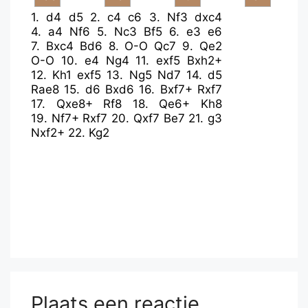
1.
d4
d5
2.
c4
c6
3.
Nf3
dxc4
4.
a4
Nf6
5.
Nc3
Bf5
6.
e3
e6
7.
Bxc4
Bd6
8.
O-O
Qc7
9.
Qe2
O-O
10.
e4
Ng4
11.
exf5
Bxh2+
12.
Kh1
exf5
13.
Ng5
Nd7
14.
d5
Rae8
15.
d6
Bxd6
16.
Bxf7+
Rxf7
17.
Qxe8+
Rf8
18.
Qe6+
Kh8
19.
Nf7+
Rxf7
20.
Qxf7
Be7
21.
g3
Nxf2+
22.
Kg2
Plaats een reactie