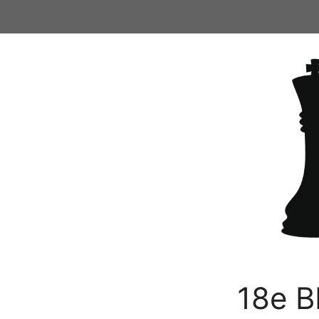
Ga
naar
de
inhoud
18e B