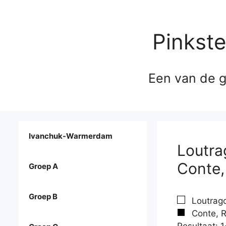
Pinkst
Een van de g
Ivanchuk-Warmerdam
Loutra
Conte,
Groep A
Groep B
Loutrago
Conte, R