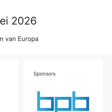
ei 2026
en van Europa
Sponsors