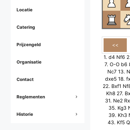
Locatie
Catering
Prijzengeld
1.
d4
Nf6
2
Organisatie
7.
O-O
b6
Nc7
13.
N
dxe5
18.
f
Contact
22.
Bxf1
Nf
Kh8
27.
B
Reglementen
31.
Ne2
Rx
35.
Kg3
Historie
39.
Kh3
43.
Kf5
Q
47.
Kb8
B