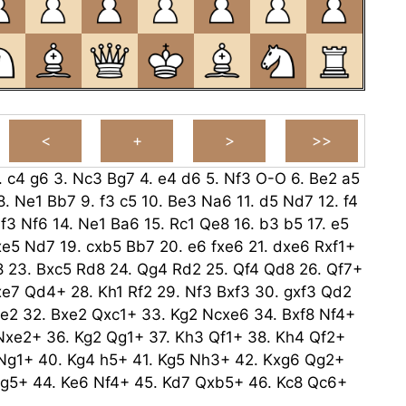
.
c4
g6
3.
Nc3
Bg7
4.
e4
d6
5.
Nf3
O-O
6.
Be2
a5
8.
Ne1
Bb7
9.
f3
c5
10.
Be3
Na6
11.
d5
Nd7
12.
f4
f3
Nf6
14.
Ne1
Ba6
15.
Rc1
Qe8
16.
b3
b5
17.
e5
xe5
Nd7
19.
cxb5
Bb7
20.
e6
fxe6
21.
dxe6
Rxf1+
8
23.
Bxc5
Rd8
24.
Qg4
Rd2
25.
Qf4
Qd8
26.
Qf7+
xe7
Qd4+
28.
Kh1
Rf2
29.
Nf3
Bxf3
30.
gxf3
Qd2
e2
32.
Bxe2
Qxc1+
33.
Kg2
Ncxe6
34.
Bxf8
Nf4+
Nxe2+
36.
Kg2
Qg1+
37.
Kh3
Qf1+
38.
Kh4
Qf2+
Ng1+
40.
Kg4
h5+
41.
Kg5
Nh3+
42.
Kxg6
Qg2+
g5+
44.
Ke6
Nf4+
45.
Kd7
Qxb5+
46.
Kc8
Qc6+
e5+
48.
Ka7
Bd4+
49.
Kb8
Qb6+
50.
Kc8
Qa6+