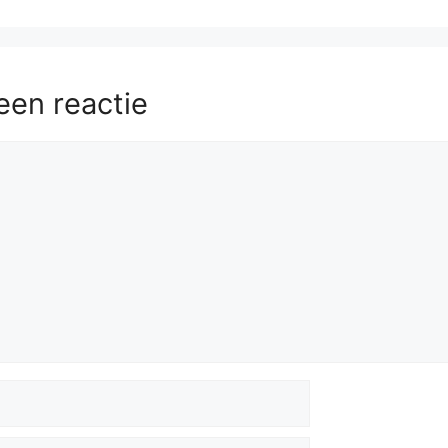
Qb7
Qxb7+
52.
Kxb7
Ne6
53.
Bd6
Nc5+
.....
een reactie