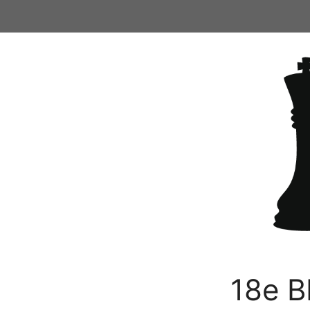
Ga
naar
de
inhoud
18e B