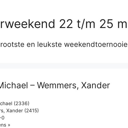
erweekend 22 t/m 25 m
rootste en leukste weekendtoernooi
Michael – Wemmers, Xander
chael (2336)
, Xander (2415)
-0
Klikken
ns »