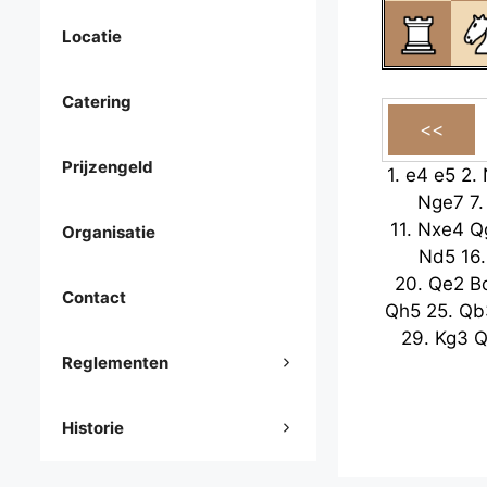
Locatie
Catering
Prijzengeld
1.
e4
e5
2.
Nge7
7
11.
Nxe4
Q
Organisatie
Nd5
16
20.
Qe2
B
Contact
Qh5
25.
Qb
29.
Kg3
Q
Reglementen
Historie