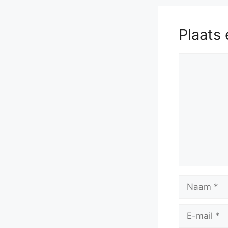
Plaats 
Reactie
Naam
E-
mail