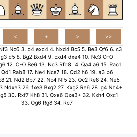
Nf3
Nc6
3.
d4
exd4
4.
Nxd4
Bc5
5.
Be3
Qf6
6.
c3
.
g3
d5
8.
Bg2
Bxd4
9.
cxd4
dxe4
10.
Nc3
O-O
g6
12.
O-O
Be6
13.
Nc3
Rfd8
14.
Qa4
a6
15.
Rac1
.
Qd1
Rab8
17.
Ne4
Nce7
18.
Qd2
h6
19.
a3
b6
c8
21.
Nd2
Bb7
22.
Nc4
Nf5
23.
Qc2
Re8
24.
Ne5
3
Ndxe3
26.
fxe3
Bxg2
27.
Kxg2
Re6
28.
g4
Nh4+
g5
30.
Rxf7
Kh8
31.
Qxe6
Qxe3+
32.
Kxh4
Qxc1
33.
Qg6
Rg8
34.
Re7