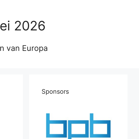
ei 2026
en van Europa
Sponsors