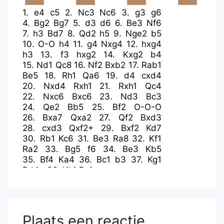
1.
e4
c5
2.
Nc3
Nc6
3.
g3
g6
4.
Bg2
Bg7
5.
d3
d6
6.
Be3
Nf6
7.
h3
Bd7
8.
Qd2
h5
9.
Nge2
b5
10.
O-O
h4
11.
g4
Nxg4
12.
hxg4
h3
13.
f3
hxg2
14.
Kxg2
b4
15.
Nd1
Qc8
16.
Nf2
Bxb2
17.
Rab1
Be5
18.
Rh1
Qa6
19.
d4
cxd4
20.
Nxd4
Rxh1
21.
Rxh1
Qc4
22.
Nxc6
Bxc6
23.
Nd3
Bc3
24.
Qe2
Bb5
25.
Bf2
O-O-O
26.
Bxa7
Qxa2
27.
Qf2
Bxd3
28.
cxd3
Qxf2+
29.
Bxf2
Kd7
30.
Rb1
Kc6
31.
Be3
Ra8
32.
Kf1
Ra2
33.
Bg5
f6
34.
Be3
Kb5
35.
Bf4
Ka4
36.
Bc1
b3
37.
Kg1
Bd4+
38.
Kh1
Ra1
Plaats een reactie