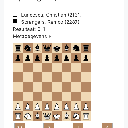
Luncescu, Christian (2131)
Sprangers, Remco (2287)
Resultaat: 0-1
Klikken
Metagegevens »
om
te
openen.