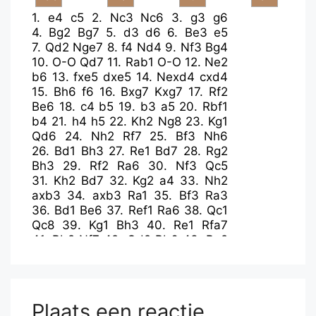
1.
e4
c5
2.
Nc3
Nc6
3.
g3
g6
4.
Bg2
Bg7
5.
d3
d6
6.
Be3
e5
7.
Qd2
Nge7
8.
f4
Nd4
9.
Nf3
Bg4
10.
O-O
Qd7
11.
Rab1
O-O
12.
Ne2
b6
13.
fxe5
dxe5
14.
Nexd4
cxd4
15.
Bh6
f6
16.
Bxg7
Kxg7
17.
Rf2
Be6
18.
c4
b5
19.
b3
a5
20.
Rbf1
b4
21.
h4
h5
22.
Kh2
Ng8
23.
Kg1
Qd6
24.
Nh2
Rf7
25.
Bf3
Nh6
26.
Bd1
Bh3
27.
Re1
Bd7
28.
Rg2
Bh3
29.
Rf2
Ra6
30.
Nf3
Qc5
31.
Kh2
Bd7
32.
Kg2
a4
33.
Nh2
axb3
34.
axb3
Ra1
35.
Bf3
Ra3
36.
Bd1
Be6
37.
Ref1
Ra6
38.
Qc1
Qc8
39.
Kg1
Bh3
40.
Re1
Rfa7
41.
Rb2
Nf7
42.
Qd2
Rb6
43.
Ra2
Rxa2
44.
Qxa2
Qa6
45.
Re2
Nd8
46.
Rf2
Ne6
47.
Qb1
Qb7
48.
Ra2
Ra6
49.
Qa1
Nc5
50.
Bc2
Bg4
51.
Kf2
f5
52.
Rxa6
Qxa6
53.
Qxa6
Plaats een reactie
Nxa6
54.
Nf3
Bxf3
55.
Kxf3
Nc5