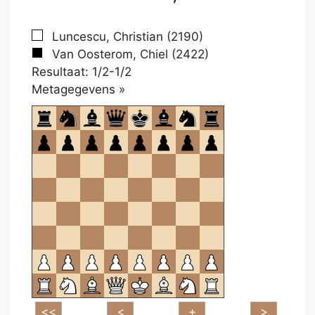
Luncescu, Christian (2190)
Van Oosterom, Chiel (2422)
Resultaat: 1/2-1/2
Klikken
Metagegevens »
om
te
openen.