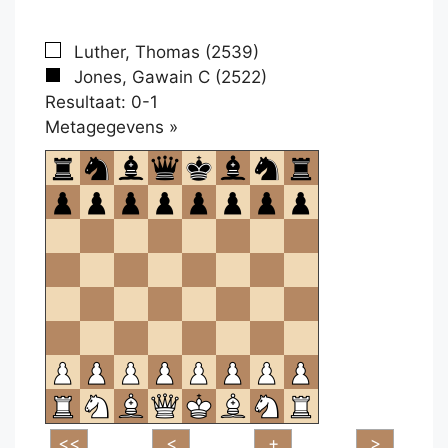
Luther, Thomas (2539)
Jones, Gawain C (2522)
Resultaat: 0-1
Klikken
Metagegevens »
om
te
openen.