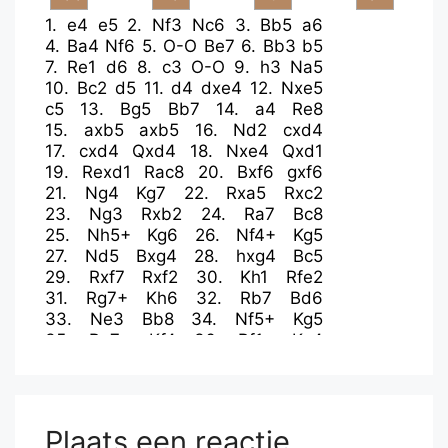
1.
e4
e5
2.
Nf3
Nc6
3.
Bb5
a6
4.
Ba4
Nf6
5.
O-O
Be7
6.
Bb3
b5
7.
Re1
d6
8.
c3
O-O
9.
h3
Na5
10.
Bc2
d5
11.
d4
dxe4
12.
Nxe5
c5
13.
Bg5
Bb7
14.
a4
Re8
15.
axb5
axb5
16.
Nd2
cxd4
17.
cxd4
Qxd4
18.
Nxe4
Qxd1
19.
Rexd1
Rac8
20.
Bxf6
gxf6
21.
Ng4
Kg7
22.
Rxa5
Rxc2
23.
Ng3
Rxb2
24.
Ra7
Bc8
25.
Nh5+
Kg6
26.
Nf4+
Kg5
27.
Nd5
Bxg4
28.
hxg4
Bc5
29.
Rxf7
Rxf2
30.
Kh1
Rfe2
31.
Rg7+
Kh6
32.
Rb7
Bd6
33.
Ne3
Bb8
34.
Nf5+
Kg5
35.
Rg7+
Kf4
36.
Rf1+
Ke4
37.
Rb7
Rb2
38.
Rd7
Be5
39.
g3
Rg8
40.
Rdd1
Re2
41.
Nd6+
Bxd6
42.
Rxd6
Rxg4
43.
Rfxf6
b4
44.
Rd7
Rb2
45.
Re6+
Kf5
46.
Re1
Plaats een reactie
Re4
47.
Rf1+
Kg6
48.
Rb7
Re5