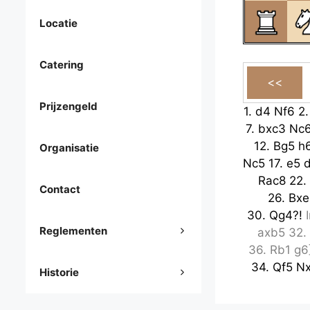
Locatie
Catering
Prijzengeld
1.
d4
Nf6
2
7.
bxc3
Nc
12.
Bg5
h
Organisatie
Nc5
17.
e5
Rac8
22.
Contact
26.
Bxe
30.
Qg4?!
Reglementen
axb5
32.
36.
Rb1
g6
34.
Qf5
N
Historie
best.
[
36.
best.
[
37.
K