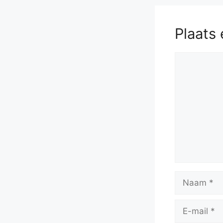
Qxd5
42.
Q
best.
[
37..
Plaats 
41.
d6
Qd
Qa7
39.
43.
Rxb5
Reactie
48.
Rb2
R
Ra6
53.
57.
Rd2
Kc
62.
Rg8
Kc
Ra6
67.
R
71.
Rb7+
Rb8
76
80.
Rc6
Ra
Kf6
85.
Rc
Naam
89.
Ke3
R
Ke6
94.
E-
98.
Rh
mail