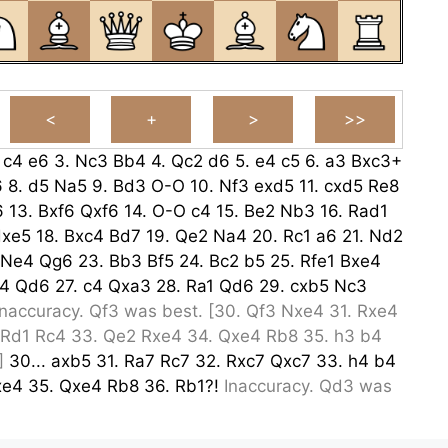
.
c4
e6
3.
Nc3
Bb4
4.
Qc2
d6
5.
e4
c5
6.
a3
Bxc3+
6
8.
d5
Na5
9.
Bd3
O-O
10.
Nf3
exd5
11.
cxd5
Re8
6
13.
Bxf6
Qxf6
14.
O-O
c4
15.
Be2
Nb3
16.
Rad1
dxe5
18.
Bxc4
Bd7
19.
Qe2
Na4
20.
Rc1
a6
21.
Nd2
Ne4
Qg6
23.
Bb3
Bf5
24.
Bc2
b5
25.
Rfe1
Bxe4
4
Qd6
27.
c4
Qxa3
28.
Ra1
Qd6
29.
cxb5
Nc3
Inaccuracy.
Qf3
was best.
[
30.
Qf3
Nxe4
31.
Rxe4
Rd1
Rc4
33.
Qe2
Rxe4
34.
Qxe4
Rb8
35.
h3
b4
]
30...
axb5
31.
Ra7
Rc7
32.
Rxc7
Qxc7
33.
h4
b4
xe4
35.
Qxe4
Rb8
36.
Rb1?!
Inaccuracy.
Qd3
was
Qd3
Qc3
]
36...
b3
37.
Qd3?!
Inaccuracy.
Kh2
was
h2
b2
38.
h5
Qc3
39.
Qf5
Rb4
40.
g3
Qc5
41.
Kh3