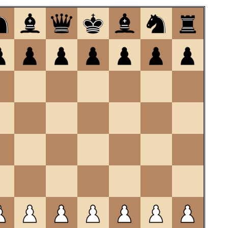
om
te
openen.