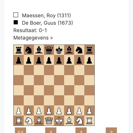
Maessen, Roy (1311)
De Boer, Guus (1673)
Resultaat: 0-1
Klikken
Metagegevens »
om
te
openen.