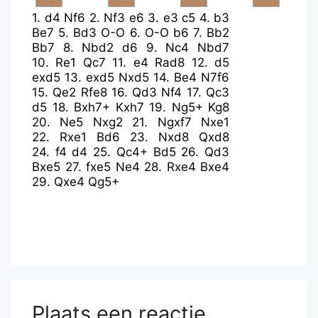
1.
d4
Nf6
2.
Nf3
e6
3.
e3
c5
4.
b3
Be7
5.
Bd3
O-O
6.
O-O
b6
7.
Bb2
Bb7
8.
Nbd2
d6
9.
Nc4
Nbd7
10.
Re1
Qc7
11.
e4
Rad8
12.
d5
exd5
13.
exd5
Nxd5
14.
Be4
N7f6
15.
Qe2
Rfe8
16.
Qd3
Nf4
17.
Qc3
d5
18.
Bxh7+
Kxh7
19.
Ng5+
Kg8
20.
Ne5
Nxg2
21.
Ngxf7
Nxe1
22.
Rxe1
Bd6
23.
Nxd8
Qxd8
24.
f4
d4
25.
Qc4+
Bd5
26.
Qd3
Bxe5
27.
fxe5
Ne4
28.
Rxe4
Bxe4
29.
Qxe4
Qg5+
Plaats een reactie