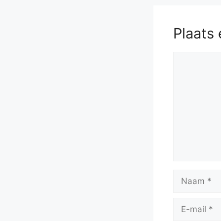
Plaats 
Reactie
Naam
E-
mail