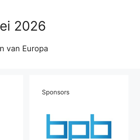
ei 2026
en van Europa
Sponsors