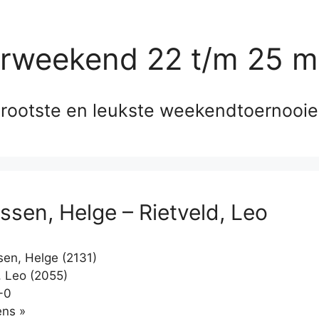
erweekend 22 t/m 25 m
rootste en leukste weekendtoernooi
sen, Helge – Rietveld, Leo
n, Helge (2131)
, Leo (2055)
-0
Klikken
ns »