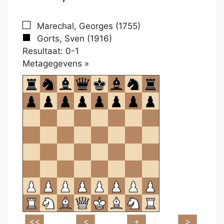
Marechal, Georges (1755)
Gorts, Sven (1916)
Resultaat: 0-1
Klikken
Metagegevens »
om
te
openen.