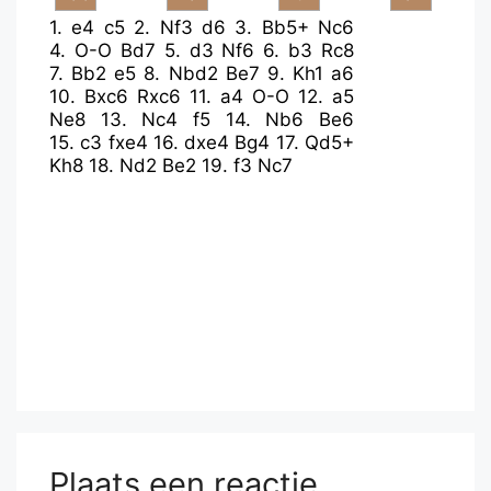
1.
e4
c5
2.
Nf3
d6
3.
Bb5+
Nc6
4.
O-O
Bd7
5.
d3
Nf6
6.
b3
Rc8
7.
Bb2
e5
8.
Nbd2
Be7
9.
Kh1
a6
10.
Bxc6
Rxc6
11.
a4
O-O
12.
a5
Ne8
13.
Nc4
f5
14.
Nb6
Be6
15.
c3
fxe4
16.
dxe4
Bg4
17.
Qd5+
Kh8
18.
Nd2
Be2
19.
f3
Nc7
Plaats een reactie