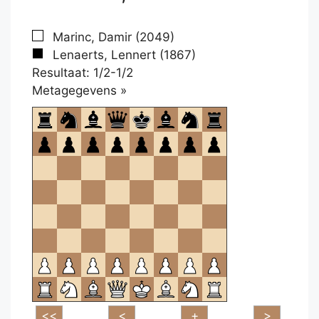
Marinc, Damir (2049)
Lenaerts, Lennert (1867)
Resultaat: 1/2-1/2
Klikken
Metagegevens »
om
te
openen.