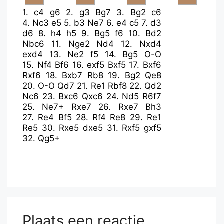
1.
c4
g6
2.
g3
Bg7
3.
Bg2
c6
4.
Nc3
e5
5.
b3
Ne7
6.
e4
c5
7.
d3
d6
8.
h4
h5
9.
Bg5
f6
10.
Bd2
Nbc6
11.
Nge2
Nd4
12.
Nxd4
exd4
13.
Ne2
f5
14.
Bg5
O-O
15.
Nf4
Bf6
16.
exf5
Bxf5
17.
Bxf6
Rxf6
18.
Bxb7
Rb8
19.
Bg2
Qe8
20.
O-O
Qd7
21.
Re1
Rbf8
22.
Qd2
Nc6
23.
Bxc6
Qxc6
24.
Nd5
R6f7
25.
Ne7+
Rxe7
26.
Rxe7
Bh3
27.
Re4
Bf5
28.
Rf4
Re8
29.
Re1
Re5
30.
Rxe5
dxe5
31.
Rxf5
gxf5
32.
Qg5+
Plaats een reactie