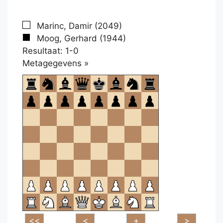
Marinc, Damir (2049)
Moog, Gerhard (1944)
Resultaat: 1-0
Klikken
Metagegevens »
om
te
openen.