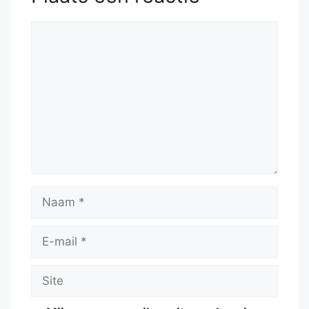
53.
Rd6
h5
54.
Kf2
b5
Reactie
Naam
E-
mail
Site