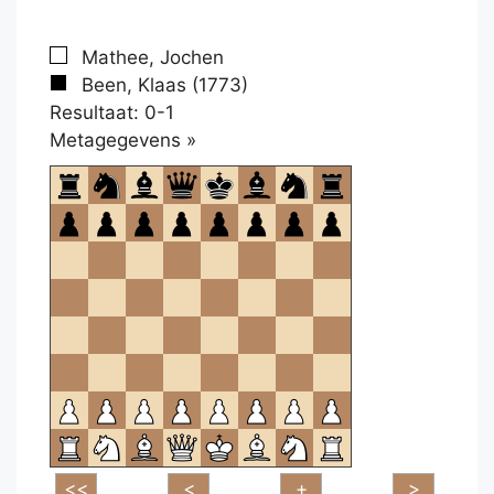
Mathee, Jochen
Been, Klaas (1773)
Resultaat: 0-1
Klikken
Metagegevens »
om
te
openen.