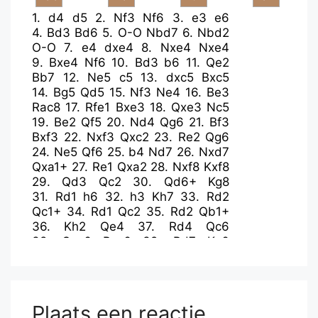
1.
d4
d5
2.
Nf3
Nf6
3.
e3
e6
4.
Bd3
Bd6
5.
O-O
Nbd7
6.
Nbd2
O-O
7.
e4
dxe4
8.
Nxe4
Nxe4
9.
Bxe4
Nf6
10.
Bd3
b6
11.
Qe2
Bb7
12.
Ne5
c5
13.
dxc5
Bxc5
14.
Bg5
Qd5
15.
Nf3
Ne4
16.
Be3
Rac8
17.
Rfe1
Bxe3
18.
Qxe3
Nc5
19.
Be2
Qf5
20.
Nd4
Qg6
21.
Bf3
Bxf3
22.
Nxf3
Qxc2
23.
Re2
Qg6
24.
Ne5
Qf6
25.
b4
Nd7
26.
Nxd7
Qxa1+
27.
Re1
Qxa2
28.
Nxf8
Kxf8
29.
Qd3
Qc2
30.
Qd6+
Kg8
31.
Rd1
h6
32.
h3
Kh7
33.
Rd2
Qc1+
34.
Rd1
Qc2
35.
Rd2
Qb1+
36.
Kh2
Qe4
37.
Rd4
Qc6
38.
Qxc6
Rxc6
39.
Rd7
Kg6
40.
Rxa7
Rc4
41.
b5
Rb4
42.
Rb7
Rxb5
43.
Kg3
e5
44.
Rc7
f5
45.
Rc6+
Kh5
46.
Kh2
Rb4
47.
f3
f4
48.
Rd6
Kg5
49.
h4+
Kf5
50.
g3
Plaats een reactie
fxg3+
51.
Kxg3
Rb3
52.
Rd7
g6