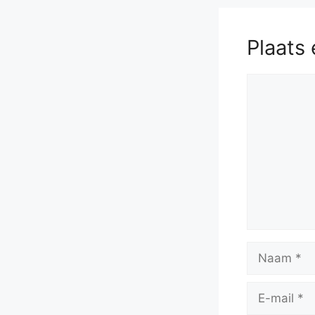
Plaats 
Reactie
Naam
E-
mail