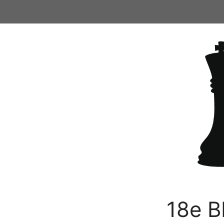
Ga
naar
de
inhoud
18e B