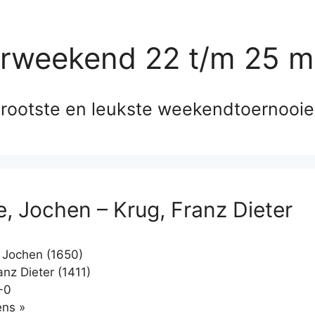
erweekend 22 t/m 25 m
rootste en leukste weekendtoernooi
, Jochen – Krug, Franz Dieter
Jochen (1650)
nz Dieter (1411)
-0
Klikken
ns »