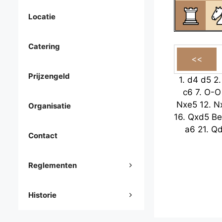
Locatie
Catering
Prijzengeld
1.
d4
d5
2
c6
7.
O-O
Nxe5
12.
N
Organisatie
16.
Qxd5
B
a6
21.
Q
Contact
Reglementen
Historie