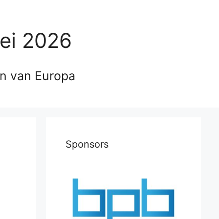
ei 2026
en van Europa
Sponsors