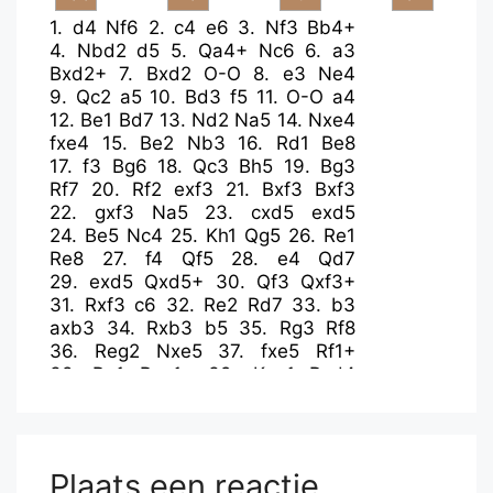
1.
d4
Nf6
2.
c4
e6
3.
Nf3
Bb4+
4.
Nbd2
d5
5.
Qa4+
Nc6
6.
a3
Bxd2+
7.
Bxd2
O-O
8.
e3
Ne4
9.
Qc2
a5
10.
Bd3
f5
11.
O-O
a4
12.
Be1
Bd7
13.
Nd2
Na5
14.
Nxe4
fxe4
15.
Be2
Nb3
16.
Rd1
Be8
17.
f3
Bg6
18.
Qc3
Bh5
19.
Bg3
Rf7
20.
Rf2
exf3
21.
Bxf3
Bxf3
22.
gxf3
Na5
23.
cxd5
exd5
24.
Be5
Nc4
25.
Kh1
Qg5
26.
Re1
Re8
27.
f4
Qf5
28.
e4
Qd7
29.
exd5
Qxd5+
30.
Qf3
Qxf3+
31.
Rxf3
c6
32.
Re2
Rd7
33.
b3
axb3
34.
Rxb3
b5
35.
Rg3
Rf8
36.
Reg2
Nxe5
37.
fxe5
Rf1+
38.
Rg1
Rxg1+
39.
Kxg1
Rxd4
40.
Rc3
Rg4+
41.
Kf2
Rg6
42.
Kf3
Kf7
43.
Kf4
Rh6
44.
Rc2
Ke8
45.
Rg2
Kf7
46.
Rc2
....
Plaats een reactie