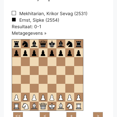
Mekhitarian, Krikor Sevag (2531)
Ernst, Sipke (2554)
Resultaat: 0-1
Klikken
Metagegevens »
om
te
openen.