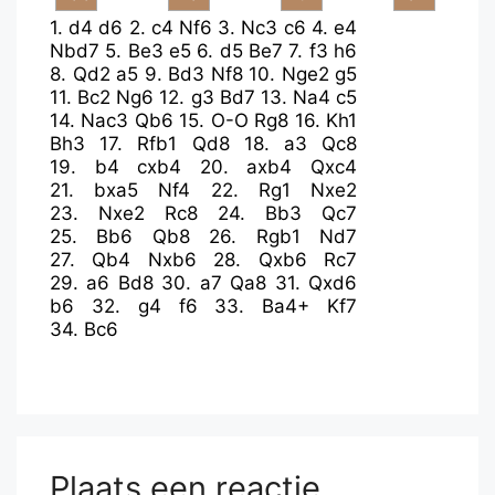
1.
d4
d6
2.
c4
Nf6
3.
Nc3
c6
4.
e4
Nbd7
5.
Be3
e5
6.
d5
Be7
7.
f3
h6
8.
Qd2
a5
9.
Bd3
Nf8
10.
Nge2
g5
11.
Bc2
Ng6
12.
g3
Bd7
13.
Na4
c5
14.
Nac3
Qb6
15.
O-O
Rg8
16.
Kh1
Bh3
17.
Rfb1
Qd8
18.
a3
Qc8
19.
b4
cxb4
20.
axb4
Qxc4
21.
bxa5
Nf4
22.
Rg1
Nxe2
23.
Nxe2
Rc8
24.
Bb3
Qc7
25.
Bb6
Qb8
26.
Rgb1
Nd7
27.
Qb4
Nxb6
28.
Qxb6
Rc7
29.
a6
Bd8
30.
a7
Qa8
31.
Qxd6
b6
32.
g4
f6
33.
Ba4+
Kf7
34.
Bc6
Plaats een reactie