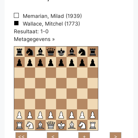
Memarian, Milad (1939)
Wallace, Mitchel (1773)
Resultaat: 1-0
Klikken
Metagegevens »
om
te
openen.