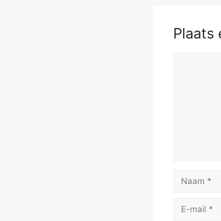
Plaats 
Reactie
Naam
E-
mail