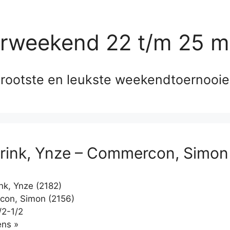
erweekend 22 t/m 25 m
rootste en leukste weekendtoernooi
ink, Ynze – Commercon, Simon
k, Ynze (2182)
on, Simon (2156)
/2-1/2
Klikken
ns »