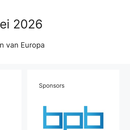
ei 2026
en van Europa
Sponsors