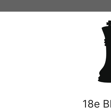
Ga
naar
de
inhoud
18e B