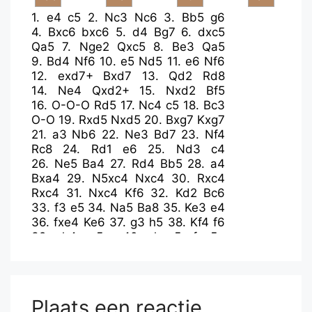
1.
e4
c5
2.
Nc3
Nc6
3.
Bb5
g6
4.
Bxc6
bxc6
5.
d4
Bg7
6.
dxc5
Qa5
7.
Nge2
Qxc5
8.
Be3
Qa5
9.
Bd4
Nf6
10.
e5
Nd5
11.
e6
Nf6
12.
exd7+
Bxd7
13.
Qd2
Rd8
14.
Ne4
Qxd2+
15.
Nxd2
Bf5
16.
O-O-O
Rd5
17.
Nc4
c5
18.
Bc3
O-O
19.
Rxd5
Nxd5
20.
Bxg7
Kxg7
21.
a3
Nb6
22.
Ne3
Bd7
23.
Nf4
Rc8
24.
Rd1
e6
25.
Nd3
c4
26.
Ne5
Ba4
27.
Rd4
Bb5
28.
a4
Bxa4
29.
N5xc4
Nxc4
30.
Rxc4
Rxc4
31.
Nxc4
Kf6
32.
Kd2
Bc6
33.
f3
e5
34.
Na5
Ba8
35.
Ke3
e4
36.
fxe4
Ke6
37.
g3
h5
38.
Kf4
f6
39.
h4
g5+
40.
hxg5
fxg5+
41.
Kxg5
Bxe4
42.
c4
Ke5
43.
b4
Bf3
44.
c5
a6
45.
Nb3
Bd1
46.
Na5
Bf3
47.
c6
Kd6
48.
Nb3
Bg4
49.
Nc5
Kxc6
50.
Nxa6
Kb5
Plaats een reactie
51.
Nc7+
Kxb4
52.
Ne8
Kc5