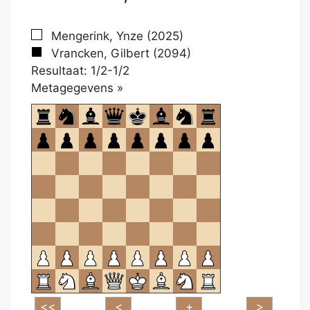
Mengerink, Ynze (2025)
Vrancken, Gilbert (2094)
Resultaat: 1/2-1/2
Klikken
Metagegevens »
om
te
openen.