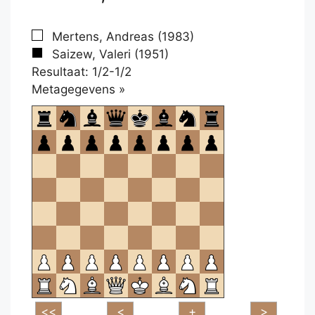
Mertens, Andreas (1983)
Saizew, Valeri (1951)
Resultaat: 1/2-1/2
Klikken
Metagegevens »
om
te
openen.