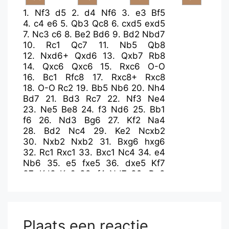
1.
Nf3
d5
2.
d4
Nf6
3.
e3
Bf5
4.
c4
e6
5.
Qb3
Qc8
6.
cxd5
exd5
7.
Nc3
c6
8.
Be2
Bd6
9.
Bd2
Nbd7
10.
Rc1
Qc7
11.
Nb5
Qb8
12.
Nxd6+
Qxd6
13.
Qxb7
Rb8
14.
Qxc6
Qxc6
15.
Rxc6
O-O
16.
Bc1
Rfc8
17.
Rxc8+
Rxc8
18.
O-O
Rc2
19.
Bb5
Nb6
20.
Nh4
Bd7
21.
Bd3
Rc7
22.
Nf3
Ne4
23.
Ne5
Be8
24.
f3
Nd6
25.
Bb1
f6
26.
Nd3
Bg6
27.
Kf2
Na4
28.
Bd2
Nc4
29.
Ke2
Ncxb2
30.
Nxb2
Nxb2
31.
Bxg6
hxg6
32.
Rc1
Rxc1
33.
Bxc1
Nc4
34.
e4
Nb6
35.
e5
fxe5
36.
dxe5
Kf7
37.
Kd3
Ke6
38.
f4
Nd7
39.
Be3
a6
40.
Bd4
Nb8
41.
Bc5
Nc6
42.
Bf8
Kf7
43.
Bd6
Ke6
44.
g4
a5
45.
h4
a4
46.
Kc3
Na5
47.
Kb4
Nc4
48.
Bf8
Ne3
49.
Kxa4
d4
Plaats een reactie
50.
Kb3
Kd5
51.
Bxg7
Nxg4
52.
e6