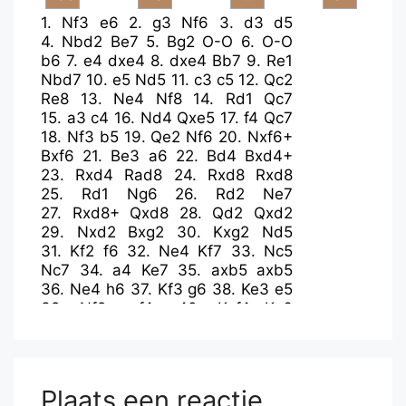
1.
Nf3
e6
2.
g3
Nf6
3.
d3
d5
4.
Nbd2
Be7
5.
Bg2
O-O
6.
O-O
b6
7.
e4
dxe4
8.
dxe4
Bb7
9.
Re1
Nbd7
10.
e5
Nd5
11.
c3
c5
12.
Qc2
Re8
13.
Ne4
Nf8
14.
Rd1
Qc7
15.
a3
c4
16.
Nd4
Qxe5
17.
f4
Qc7
18.
Nf3
b5
19.
Qe2
Nf6
20.
Nxf6+
Bxf6
21.
Be3
a6
22.
Bd4
Bxd4+
23.
Rxd4
Rad8
24.
Rxd8
Rxd8
25.
Rd1
Ng6
26.
Rd2
Ne7
27.
Rxd8+
Qxd8
28.
Qd2
Qxd2
29.
Nxd2
Bxg2
30.
Kxg2
Nd5
31.
Kf2
f6
32.
Ne4
Kf7
33.
Nc5
Nc7
34.
a4
Ke7
35.
axb5
axb5
36.
Ne4
h6
37.
Kf3
g6
38.
Ke3
e5
39.
Nf2
exf4+
40.
Kxf4
Ke6
41.
Ke4
f5+
42.
Kd4
Kd6
43.
h4
Ne6+
44.
Ke3
Ke5
45.
Nh3
g5
46.
hxg5
hxg5
47.
Nf2
Nc5
48.
Kf3
Na4
49.
Nd1
g4+
50.
Ke3
Nb6
Plaats een reactie
51.
Nf2
Nd5+
52.
Ke2
b4
53.
Kd2