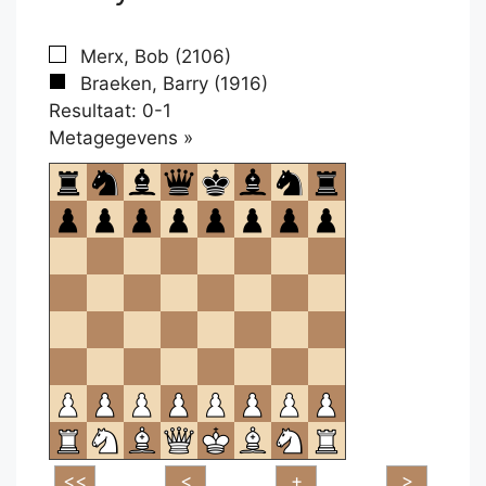
Merx, Bob (2106)
Braeken, Barry (1916)
Resultaat: 0-1
Klikken
Metagegevens »
om
te
openen.