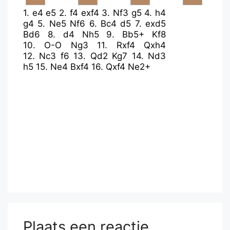
1.
e4
e5
2.
f4
exf4
3.
Nf3
g5
4.
h4
g4
5.
Ne5
Nf6
6.
Bc4
d5
7.
exd5
Bd6
8.
d4
Nh5
9.
Bb5+
Kf8
10.
O-O
Ng3
11.
Rxf4
Qxh4
12.
Nc3
f6
13.
Qd2
Kg7
14.
Nd3
h5
15.
Ne4
Bxf4
16.
Qxf4
Ne2+
Plaats een reactie