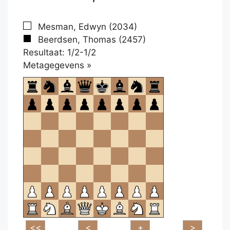
Mesman, Edwyn (2034)
Beerdsen, Thomas (2457)
Resultaat: 1/2-1/2
Klikken
Metagegevens »
om
te
openen.