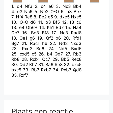
1.
d4
Nf6
2.
c4
e6
3.
Nc3
Bb4
4.
e3
Nc6
5.
Ne2
O-O
6.
a3
Be7
7.
Nf4
Re8
8.
Be2
e5
9.
dxe5
Nxe5
10.
O-O
d6
11.
b3
Bf5
12.
f3
c6
13.
e4
Qb6+
14.
Kh1
Bd7
15.
Na4
Qc7
16.
Be3
Bf8
17.
Nc3
Rad8
18.
Qe1
g6
19.
Qf2
b6
20.
Rfd1
Bg7
21.
Rac1
h6
22.
Nd3
Nxd3
23.
Rxd3
Be6
24.
Nd5
Bxd5
25.
cxd5
c5
26.
b4
Qd7
27.
Rb3
Rb8
28.
Rcb1
Qc7
29.
Bb5
Rec8
30.
Qd2
Kh7
31.
Ba6
Re8
32.
bxc5
bxc5
33.
Rb7
Rxb7
34.
Rxb7
Qd8
35.
Rxf7
Plaats een reactie